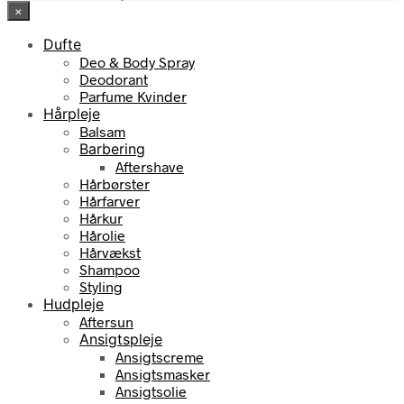
×
var:
er:
233,00 kr..
164,95 kr..
Dufte
Deo & Body Spray
Deodorant
Parfume Kvinder
Hårpleje
Balsam
Barbering
Aftershave
Hårbørster
Hårfarver
Hårkur
Hårolie
Hårvækst
Shampoo
Styling
Hudpleje
Aftersun
Ansigtspleje
Ansigtscreme
Ansigtsmasker
Ansigtsolie