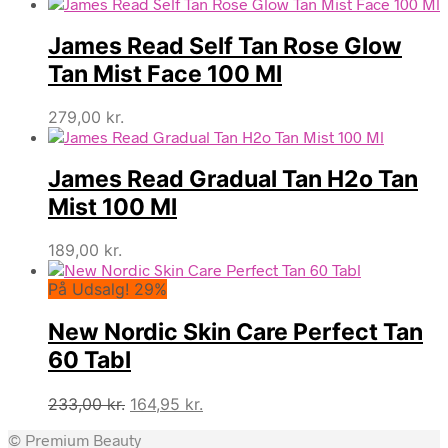
James Read Self Tan Rose Glow
Tan Mist Face 100 Ml
279,00
kr.
James Read Gradual Tan H2o Tan
Mist 100 Ml
189,00
kr.
På Udsalg! 29%
New Nordic Skin Care Perfect Tan
60 Tabl
Den
Den
233,00
kr.
164,95
kr.
oprindelige
aktuelle
© Premium Beauty
pris
pris