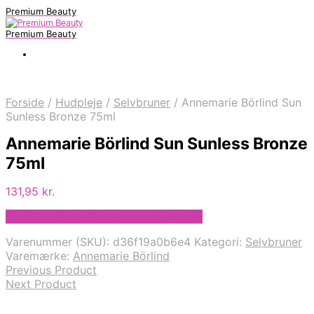
Premium Beauty
Premium Beauty
Forside
/
Hudpleje
/
Selvbruner
/
Annemarie Börlind Sun
Sunless Bronze 75ml
Annemarie Börlind Sun Sunless Bronze
75ml
131,95
kr.
Bedste pris hos Ren-velvaereshop.dk
Varenummer (SKU):
d36f19a0b6e4
Kategori:
Selvbruner
Varemærke:
Annemarie Börlind
Previous Product
Next Product