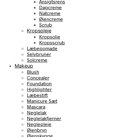
Ansigtsrens
Dagcreme
Natcreme
Øjencreme
Scrub
Kropspleje
Kropsolie
Kropsscrub
Læbepomade
Selvbruner
Solcreme
Makeup
Blush
Concealer
Foundation
Highlighter
Læbestift
Manicure Sæt
Mascara
Neglelak
Neglelakfjerner
Neglepleje
Øjenbryn
Øjenskygge