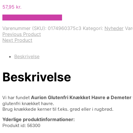
57,95
kr.
Bedste pris hos Helsam.dk
Varenummer (SKU):
0174960375c3
Kategori:
Nyheder
Va
Previous Product
Next Product
Beskrivelse
Beskrivelse
Vi har fundet
Aurion Glutenfri Knækket Havre ø Demeter
glutenfri knækket havre.
Brug knækkede kerner til f.eks. grød eller i rugbrød.
Yderlige produktinformationer:
Produkt id: 56300