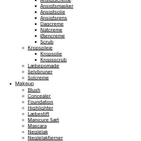
Ansigtsmasker
Ansigtsolie
Ansigtsrens
Dagcreme
Natcreme
Øjencreme
Scrub
Kropspleje
Kropsolie
Kropsscrub
Læbepomade
Selvbruner
Solcreme
Makeup
Blush
Concealer
Foundation
Highlighter
Læbestift
Manicure Sæt
Mascara
Neglelak
Neglelakfjerner