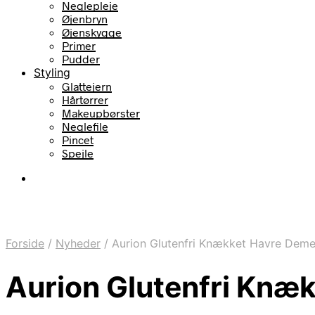
Neglepleje
Øjenbryn
Øjenskygge
Primer
Pudder
Styling
Glattejern
Hårtørrer
Makeupbørster
Neglefile
Pincet
Spejle
Forside
/
Nyheder
/
Aurion Glutenfri Knækket Havre Deme
Aurion Glutenfri Knæ