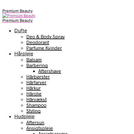
Premium Beauty
Premium Beauty
Dufte
Deo & Body Spray
Deodorant
Parfume Kvinder
Hårpleje
Balsam
Barbering
Aftershave
Hårbørster
Hårfarver
Hårkur
Hårolie
Hårvækst
Shampoo
Styling
Hudpleje
Aftersun
Ansigtspleje
Ansigtscreme