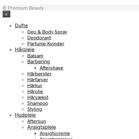
oprindelige
aktuelle
© Premium Beauty
pris
pris
×
var:
er:
890,00 kr..
801,00 kr..
Dufte
Deo & Body Spray
Deodorant
Parfume Kvinder
Hårpleje
Balsam
Barbering
Aftershave
Hårbørster
Hårfarver
Hårkur
Hårolie
Hårvækst
Shampoo
Styling
Hudpleje
Aftersun
Ansigtspleje
Ansigtscreme
Ansigtsmasker