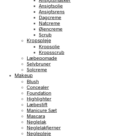
Ansigtsolie
Ansigtsrens
Dagcreme
Natcreme
Øjencreme
Scrub
Kropspleje
Kropsolie
Kropsscrub
Læbepomade
Selvbruner
Solcreme
Makeup
Blush
Concealer
Foundation
Highlighter
Læbestift
Manicure Sæt
Mascara
Neglelak
Neglelakfjerner
Neglepleje