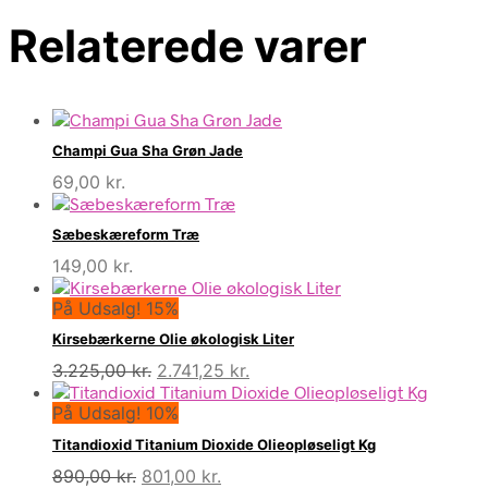
Relaterede varer
Champi Gua Sha Grøn Jade
69,00
kr.
Sæbeskæreform Træ
149,00
kr.
På Udsalg! 15%
Kirsebærkerne Olie økologisk Liter
Den
Den
3.225,00
kr.
2.741,25
kr.
oprindelige
aktuelle
På Udsalg! 10%
pris
pris
var:
er:
Titandioxid Titanium Dioxide Olieopløseligt Kg
3.225,00 kr..
2.741,25 kr..
Den
Den
890,00
kr.
801,00
kr.