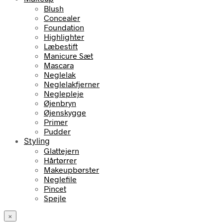
Blush
Concealer
Foundation
Highlighter
Læbestift
Manicure Sæt
Mascara
Neglelak
Neglelakfjerner
Neglepleje
Øjenbryn
Øjenskygge
Primer
Pudder
Styling
Glattejern
Hårtørrer
Makeupbørster
Neglefile
Pincet
Spejle
×