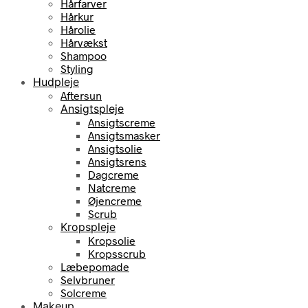
Hårfarver
Hårkur
Hårolie
Hårvækst
Shampoo
Styling
Hudpleje
Aftersun
Ansigtspleje
Ansigtscreme
Ansigtsmasker
Ansigtsolie
Ansigtsrens
Dagcreme
Natcreme
Øjencreme
Scrub
Kropspleje
Kropsolie
Kropsscrub
Læbepomade
Selvbruner
Solcreme
Makeup