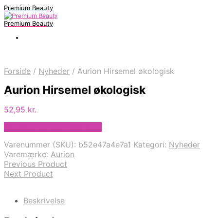
Premium Beauty
Premium Beauty
Forside
/
Nyheder
/
Aurion Hirsemel økologisk
Aurion Hirsemel økologisk
52,95
kr.
Bedste pris hos Helsam.dk
Varenummer (SKU):
b52e47a4e7a1
Kategori:
Nyheder
Varemærke:
Aurion
Previous Product
Next Product
Beskrivelse