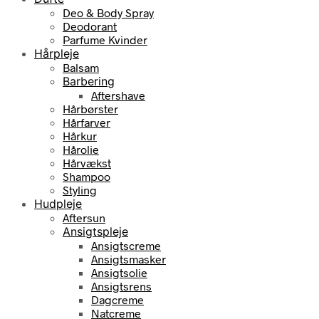
Deo & Body Spray
Deodorant
Parfume Kvinder
Hårpleje
Balsam
Barbering
Aftershave
Hårbørster
Hårfarver
Hårkur
Hårolie
Hårvækst
Shampoo
Styling
Hudpleje
Aftersun
Ansigtspleje
Ansigtscreme
Ansigtsmasker
Ansigtsolie
Ansigtsrens
Dagcreme
Natcreme