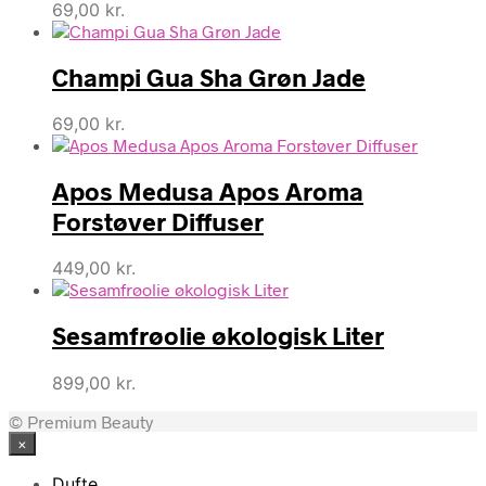
69,00
kr.
Champi Gua Sha Grøn Jade
69,00
kr.
Apos Medusa Apos Aroma
Forstøver Diffuser
449,00
kr.
Sesamfrøolie økologisk Liter
899,00
kr.
© Premium Beauty
×
Dufte