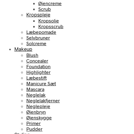
Øjencreme
Scrub
Kropspleje
Kropsolie
Kropsscrub
Læbepomade
Selvbruner
Solcreme
Makeup
Blush
Concealer
Foundation
Highlighter
Læbestift
Manicure Sæt
Mascara
Neglelak
Neglelakfjerner
Neglepleje
Øjenbryn
Øjenskygge
Primer
Pudder