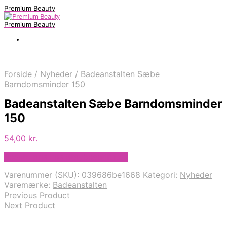
Premium Beauty
Premium Beauty
Forside
/
Nyheder
/
Badeanstalten Sæbe
Barndomsminder 150
Badeanstalten Sæbe Barndomsminder
150
54,00
kr.
Bedste pris hos Staybeautiful.dk
Varenummer (SKU):
039686be1668
Kategori:
Nyheder
Varemærke:
Badeanstalten
Previous Product
Next Product