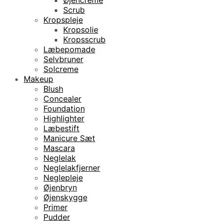
Scrub
Kropspleje
Kropsolie
Kropsscrub
Læbepomade
Selvbruner
Solcreme
Makeup
Blush
Concealer
Foundation
Highlighter
Læbestift
Manicure Sæt
Mascara
Neglelak
Neglelakfjerner
Neglepleje
Øjenbryn
Øjenskygge
Primer
Pudder