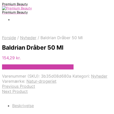
Premium Beauty
Premium Beauty
Forside
/
Nyheder
/
Baldrian Dråber 50 Ml
Baldrian Dråber 50 Ml
154,29
kr.
Bedste pris hos Ren-velvaereshop.dk
Varenummer (SKU):
3b35d08d680a
Kategori:
Nyheder
Varemærke:
Natur-drogeriet
Previous Product
Next Product
Beskrivelse