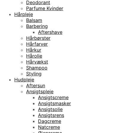
Deodorant
Parfume Kvinder
Hårpleje
Balsam
Barbering
Aftershave
Hårbørster
Hårfarver
Hårkur
Hårolie
Hårvækst
Shampoo
Styling
Hudpleje
Aftersun
Ansigtspleje
Ansigtscreme
Ansigtsmasker
Ansigtsolie
Ansigtsrens
Dagcreme
Natcreme
Øjencreme