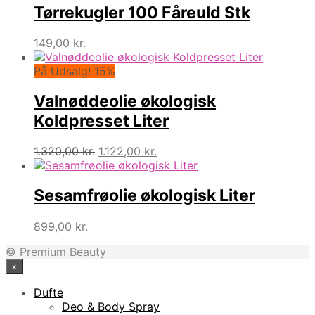
Tørrekugler 100 Fåreuld Stk
149,00
kr.
På Udsalg! 15%
Valnøddeolie økologisk
Koldpresset Liter
Den
Den
1.320,00
kr.
1.122,00
kr.
oprindelige
aktuelle
pris
pris
var:
er:
Sesamfrøolie økologisk Liter
1.320,00 kr..
1.122,00 kr..
899,00
kr.
© Premium Beauty
×
Dufte
Deo & Body Spray