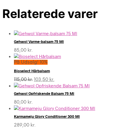
Relaterede varer
Gehwol Varme-balsam 75 Ml
85,00
kr.
På Udsalg! 10%
Bioselect Hårbalsam
Den
Den
115,00
kr.
103,50
kr.
oprindelige
aktuelle
pris
pris
Gehwol Opfriskende Balsam 75 Ml
var:
er:
115,00 kr..
103,50 kr..
80,00
kr.
Karmameju Glory Conditioner 300 Ml
289,00
kr.