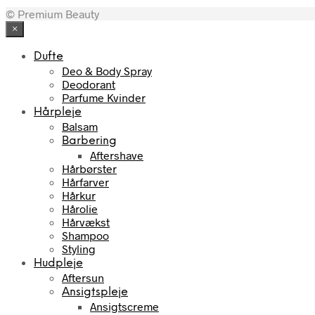
© Premium Beauty
×
Dufte
Deo & Body Spray
Deodorant
Parfume Kvinder
Hårpleje
Balsam
Barbering
Aftershave
Hårbørster
Hårfarver
Hårkur
Hårolie
Hårvækst
Shampoo
Styling
Hudpleje
Aftersun
Ansigtspleje
Ansigtscreme