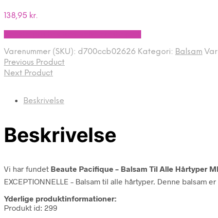
138,95
kr.
Bedste pris hos Ren-velvaereshop.dk
Varenummer (SKU):
d700ccb02626
Kategori:
Balsam
Va
Previous Product
Next Product
Beskrivelse
Beskrivelse
Vi har fundet
Beaute Pacifique – Balsam Til Alle Hårtyper M
EXCEPTIONNELLE – Balsam til alle hårtyper. Denne balsam er spec
Yderlige produktinformationer:
Produkt id: 299