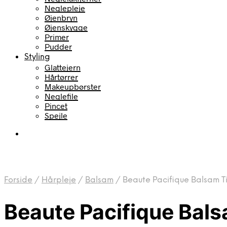
Neglepleje
Øjenbryn
Øjenskygge
Primer
Pudder
Styling
Glattejern
Hårtørrer
Makeupbørster
Neglefile
Pincet
Spejle
Forside
/
Hårpleje
/
Balsam
/
Beaute Pacifique Balsam Ti
Beaute Pacifique Bals