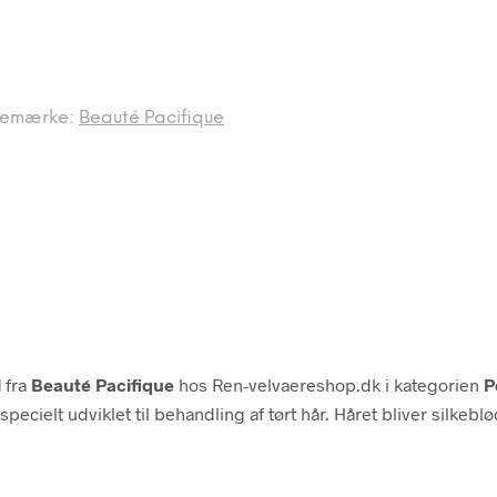
remærke:
Beauté Pacifique
l
fra
Beauté Pacifique
hos Ren-velvaereshop.dk i kategorien
P
ielt udviklet til behandling af tørt hår. Håret bliver silkeblød