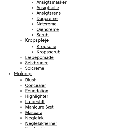
Ansigtsmasker
Ansigtsolie
Ansigtsrens
Dagcreme
Natcreme
Øjencreme
Scrub
Kropspleje
Kropsolie
Kropsscrub
Læbepomade
Selvbruner
Solcreme
Makeup
Blush
Concealer
Foundation
Highlighter
Læbestift
Manicure Sæt
Mascara
Neglelak
Neglelakfjerner