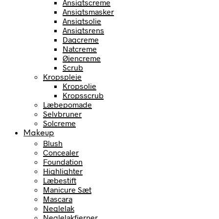
Ansigtscreme
Ansigtsmasker
Ansigtsolie
Ansigtsrens
Dagcreme
Natcreme
Øjencreme
Scrub
Kropspleje
Kropsolie
Kropsscrub
Læbepomade
Selvbruner
Solcreme
Makeup
Blush
Concealer
Foundation
Highlighter
Læbestift
Manicure Sæt
Mascara
Neglelak
Neglelakfjerner