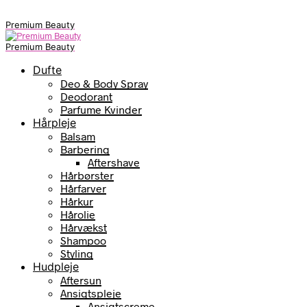
Premium Beauty
Premium Beauty
Dufte
Deo & Body Spray
Deodorant
Parfume Kvinder
Hårpleje
Balsam
Barbering
Aftershave
Hårbørster
Hårfarver
Hårkur
Hårolie
Hårvækst
Shampoo
Styling
Hudpleje
Aftersun
Ansigtspleje
Ansigtscreme