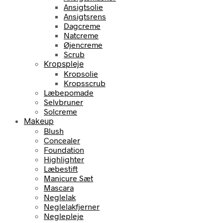
Ansigtsolie
Ansigtsrens
Dagcreme
Natcreme
Øjencreme
Scrub
Kropspleje
Kropsolie
Kropsscrub
Læbepomade
Selvbruner
Solcreme
Makeup
Blush
Concealer
Foundation
Highlighter
Læbestift
Manicure Sæt
Mascara
Neglelak
Neglelakfjerner
Neglepleje