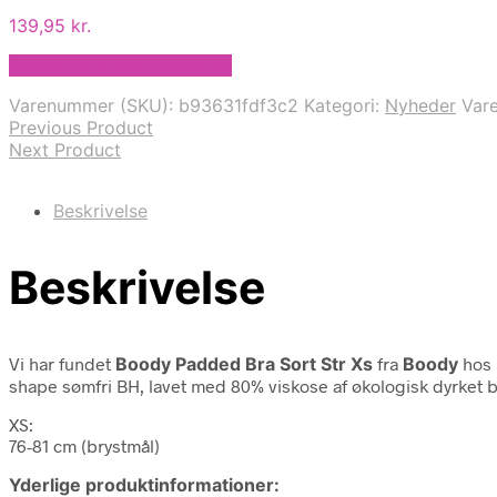
139,95
kr.
Bedste pris hos Helsam.dk
Varenummer (SKU):
b93631fdf3c2
Kategori:
Nyheder
Var
Previous Product
Next Product
Beskrivelse
Beskrivelse
Vi har fundet
Boody Padded Bra Sort Str Xs
fra
Boody
hos 
shape sømfri BH, lavet med 80% viskose af økologisk dyrket
XS:
76-81 cm (brystmål)
Yderlige produktinformationer: