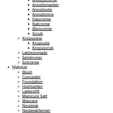
Ansigtsmasker
Ansigtsolie
Ansigtsrens
Dagcreme
Natcreme
Øjencreme
Scrub
Kropspleje
Kropsolie
Kropsscrub
Læbepomade
Selvbruner
Solcreme
Makeup
Blush
Concealer
Foundation
Highlighter
Læbestift
Manicure Sæt
Mascara
Neglelak
Neglelakfjerner