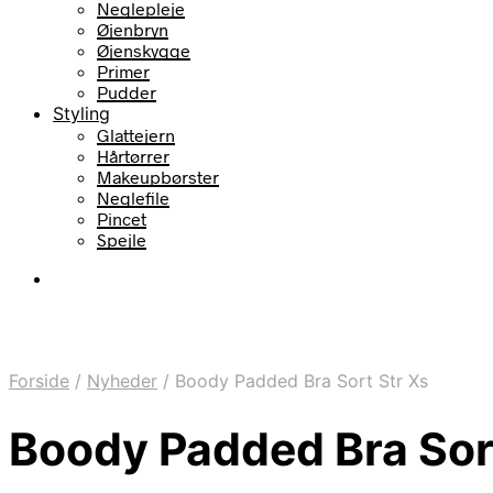
Neglepleje
Øjenbryn
Øjenskygge
Primer
Pudder
Styling
Glattejern
Hårtørrer
Makeupbørster
Neglefile
Pincet
Spejle
Forside
/
Nyheder
/
Boody Padded Bra Sort Str Xs
Boody Padded Bra Sor