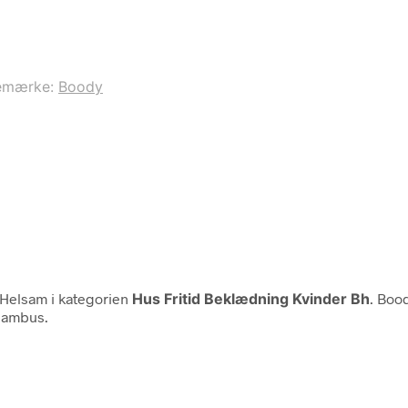
emærke:
Boody
Helsam i kategorien
Hus Fritid Beklædning Kvinder Bh
. Boo
 bambus.