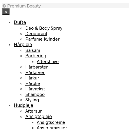
© Premium Beauty
×
Dufte
Deo & Body Spray
Deodorant
Parfume Kvinder
Hårpleje
Balsam
Barbering
Aftershave
Hårbørster
Hårfarver
Hårkur
Hårolie
Hårvækst
Shampoo
Styling
Hudpleje
Aftersun
Ansigtspleje
Ansigtscreme
Ansigtsmasker