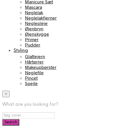
Manicure Sæt
Mascara
Neglelak
Neglelakfjerner
Neglepleje
Øjenbryn
Øjenskygge
Primer
Pudder
Styling
Glattejern
Hårtørrer
Makeupbørster
Neglefile
Pincet
Spejle
×
What are you looking for?