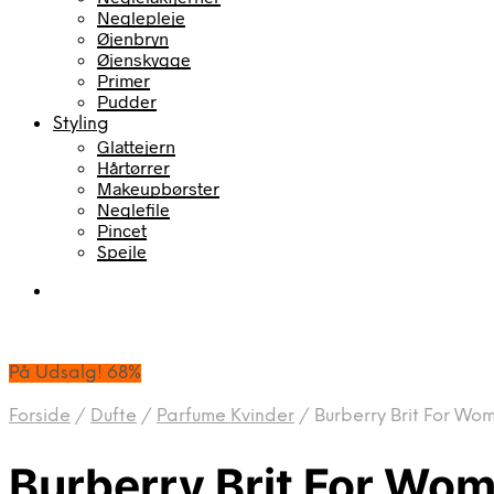
Neglepleje
Øjenbryn
Øjenskygge
Primer
Pudder
Styling
Glattejern
Hårtørrer
Makeupbørster
Neglefile
Pincet
Spejle
På Udsalg! 68%
Forside
/
Dufte
/
Parfume Kvinder
/
Burberry Brit For Wo
Burberry Brit For Wom