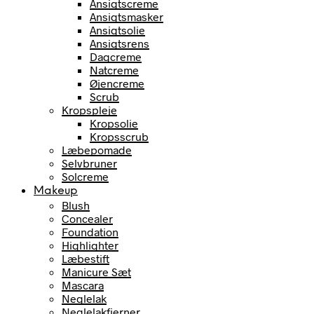
Ansigtscreme
Ansigtsmasker
Ansigtsolie
Ansigtsrens
Dagcreme
Natcreme
Øjencreme
Scrub
Kropspleje
Kropsolie
Kropsscrub
Læbepomade
Selvbruner
Solcreme
Makeup
Blush
Concealer
Foundation
Highlighter
Læbestift
Manicure Sæt
Mascara
Neglelak
Neglelakfjerner