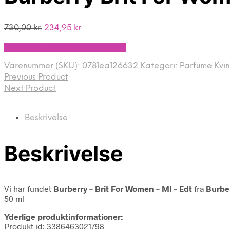
Den
Den
730,00
kr.
234,95
kr.
oprindelige
aktuelle
På Udsalg hos Billigparfume.dk
pris
pris
var:
er:
Varenummer (SKU):
0781ea126632
Kategori:
Parfume Kvi
730,00 kr..
234,95 kr..
Previous Product
Next Product
Beskrivelse
Beskrivelse
Vi har fundet
Burberry – Brit For Women – Ml – Edt
fra
Burbe
50 ml
Yderlige produktinformationer:
Produkt id: 3386463021798