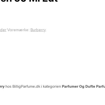
nder
Varemærke:
Burberry
rry
hos BilligParfume.dk i kategorien
Parfumer Og Dufte Parfu