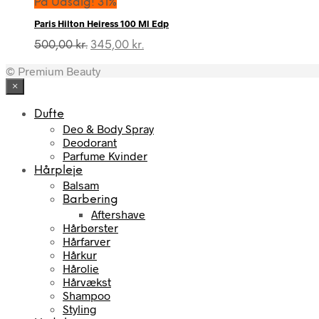
På Udsalg! 31%
var:
er:
Paris Hilton Heiress 100 Ml Edp
790,00 kr..
349,00 kr..
Den
Den
500,00
kr.
345,00
kr.
oprindelige
aktuelle
© Premium Beauty
pris
pris
var:
er:
×
500,00 kr..
345,00 kr..
Dufte
Deo & Body Spray
Deodorant
Parfume Kvinder
Hårpleje
Balsam
Barbering
Aftershave
Hårbørster
Hårfarver
Hårkur
Hårolie
Hårvækst
Shampoo
Styling