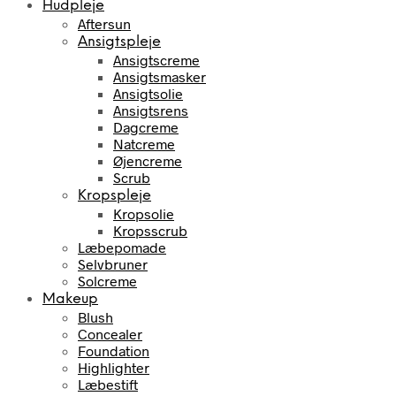
Hudpleje
Aftersun
Ansigtspleje
Ansigtscreme
Ansigtsmasker
Ansigtsolie
Ansigtsrens
Dagcreme
Natcreme
Øjencreme
Scrub
Kropspleje
Kropsolie
Kropsscrub
Læbepomade
Selvbruner
Solcreme
Makeup
Blush
Concealer
Foundation
Highlighter
Læbestift