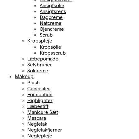
Ansigtsolie
Ansigtsrens
Dagcreme
Natcreme
Øjencreme
Scrub
Kropspleje
Kropsolie
Kropsscrub
Læbepomade
Selvbruner
Solcreme
Makeup
Blush
Concealer
Foundation
Highlighter
Læbestift
Manicure Sæt
Mascara
Neglelak
Neglelakfjerner
Neglepleje