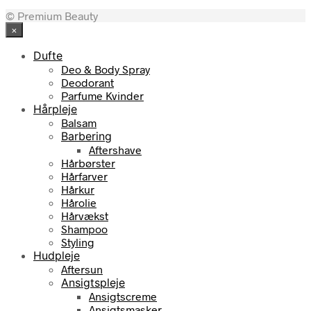
oprindelige
aktuelle
© Premium Beauty
pris
pris
×
var:
er:
79,95 kr..
71,00 kr..
Dufte
Deo & Body Spray
Deodorant
Parfume Kvinder
Hårpleje
Balsam
Barbering
Aftershave
Hårbørster
Hårfarver
Hårkur
Hårolie
Hårvækst
Shampoo
Styling
Hudpleje
Aftersun
Ansigtspleje
Ansigtscreme
Ansigtsmasker