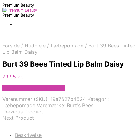
Premium Beauty
Premium Beauty
Forside
/
Hudpleje
/
Læbepomade
/
Burt 39 Bees Tinted
Lip Balm Daisy
Burt 39 Bees Tinted Lip Balm Daisy
79,95
kr.
Bedste pris hos Helsam.dk
Varenummer (SKU):
19a7627b4524
Kategori:
Læbepomade
Varemærke:
Burt's Bees
Previous Product
Next Product
Beskrivelse