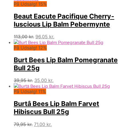
På Udsalg! 15%
Beaut Eacute Pacifique Cherry-
luscious Lip Balm Pebermynte
Den
Den
113,00
kr.
96,05
kr.
oprindelige
aktuelle
På Udsalg! 12%
pris
pris
var:
er:
Burt Bees Lip Balm Pomegranate
113,00 kr..
96,05 kr..
Bull 25g
Den
Den
39,95
kr.
35,00
kr.
oprindelige
aktuelle
På Udsalg! 11%
pris
pris
var:
er:
Burtâ Bees Lip Balm Farvet
39,95 kr..
35,00 kr..
Hibiscus Bull 25g
Den
Den
79,95
kr.
71,00
kr.