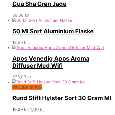
Gua Sha Grøn Jade
69,00
kr.
50 Ml Sort Aluminium Flaske
18,00
kr.
Apos Venedig Apos Aroma
Diffuser Med Wifi
525,00
kr.
På Udsalg! 10%
Rund Stift Hylster Sort 30 Gram Ml
Den
Den
19,00
kr.
17,10
kr.
oprindelige
aktuelle