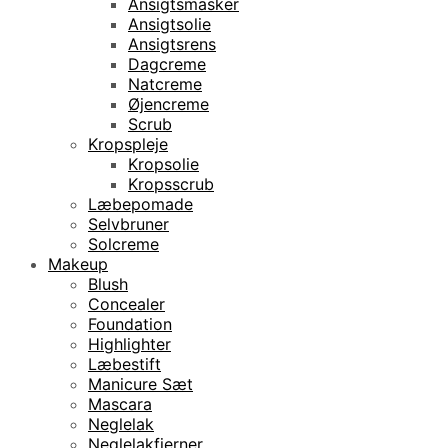
Ansigtsmasker
Ansigtsolie
Ansigtsrens
Dagcreme
Natcreme
Øjencreme
Scrub
Kropspleje
Kropsolie
Kropsscrub
Læbepomade
Selvbruner
Solcreme
Makeup
Blush
Concealer
Foundation
Highlighter
Læbestift
Manicure Sæt
Mascara
Neglelak
Neglelakfjerner