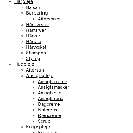
Hårpleje
Balsam
Barbering
Aftershave
Hårbørster
Hårfarver
Hårkur
Hårolie
Hårvækst
Shampoo
Styling
Hudpleje
Aftersun
Ansigtspleje
Ansigtscreme
Ansigtsmasker
Ansigtsolie
Ansigtsrens
Dagcreme
Natcreme
Øjencreme
Scrub
Kropspleje
Kropsolie