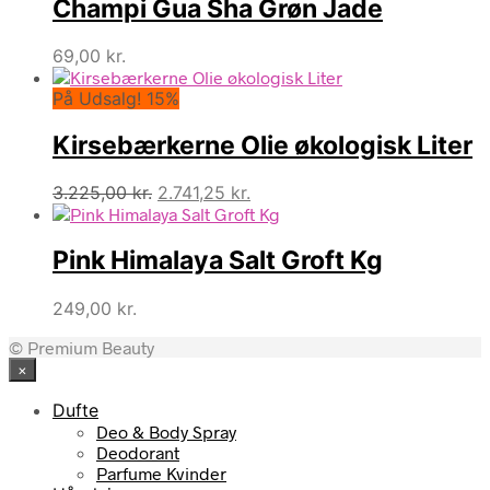
Champi Gua Sha Grøn Jade
69,00
kr.
På Udsalg! 15%
Kirsebærkerne Olie økologisk Liter
Den
Den
3.225,00
kr.
2.741,25
kr.
oprindelige
aktuelle
pris
pris
Pink Himalaya Salt Groft Kg
var:
er:
3.225,00 kr..
2.741,25 kr..
249,00
kr.
© Premium Beauty
×
Dufte
Deo & Body Spray
Deodorant
Parfume Kvinder