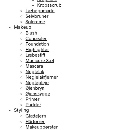
Kropsscrub
Læbepomade
Selvbruner
Solcreme
Makeup
Blush
Concealer
Foundation
Highlighter
Læbestift
Manicure Sæt
Mascara
Neglelak
Neglelakfjerner
Neglepleje
Øjenbryn
Øjenskygge
Primer
Pudder
Styling
Glattejern
Hårtørrer
Makeupbørster