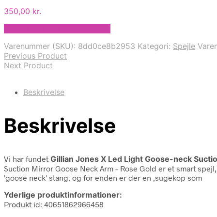
350,00
kr.
Bedste pris hos Skinsense.dk
Varenummer (SKU):
8dd0ce8b2953
Kategori:
Spejle
Vare
Previous Product
Next Product
Beskrivelse
Beskrivelse
Vi har fundet
Gillian Jones X Led Light Goose-neck Sucti
Suction Mirror Goose Neck Arm – Rose Gold er et smart spej
'goose neck' stang, og for enden er der en ,sugekop som
Yderlige produktinformationer:
Produkt id: 40651862966458