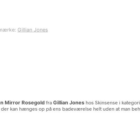
mærke:
Gillian Jones
on Mirror Rosegold
fra
Gillian Jones
hos Skinsense i kategor
l, der kan hænges op på ens badeværelse helt uden at man beh