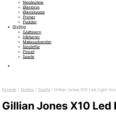
Neglepleje
Øjenbryn
Øjenskygge
Primer
Pudder
Styling
Glattejern
Hårtørrer
Makeupbørster
Neglefile
Pincet
Spejle
Forside
/
Styling
/
Spejle
/
Gillian Jones X10 Led Light Go
Gillian Jones X10 Led