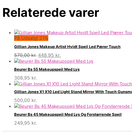
Relaterede varer
På Udsalg! 21%
Gillian Jones Makeup Artist Hvidt Spejl Led Pærer Touch
Den
Den
570,00
kr.
448,95
kr.
oprindelige
aktuelle
pris
pris
Beurer Bs 55 Makeupspejl Med Lys
var:
er:
308,95
kr.
570,00 kr..
448,95 kr..
Gillian Jones X1 X10 Led Light Stand Mirror With Touch Gunsm
500,00
kr.
Beurer Bs 45 Makeupspejl Med Lys Og Forstørrende Spejl
249,95
kr.