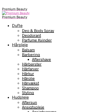
Premium Beauty
Premium Beauty
Dufte
Deo & Body Spray
Deodorant
Parfume Kvinder
Hårpleje
Balsam
Barbering
Aftershave
Hårbørster
Hårfarver
Hårkur
Hårolie
Hårvækst
Shampoo
Styling
Hudpleje
Aftersun
Ansigtspleje
Ansigtscreme