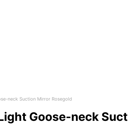
ose-neck Suction Mirror Rosegold
 Light Goose-neck Suct