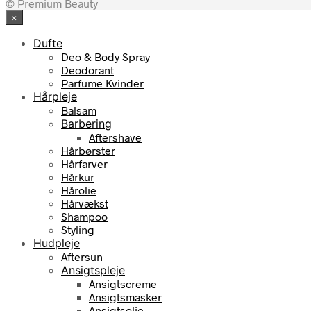
© Premium Beauty
×
Dufte
Deo & Body Spray
Deodorant
Parfume Kvinder
Hårpleje
Balsam
Barbering
Aftershave
Hårbørster
Hårfarver
Hårkur
Hårolie
Hårvækst
Shampoo
Styling
Hudpleje
Aftersun
Ansigtspleje
Ansigtscreme
Ansigtsmasker
Ansigtsolie