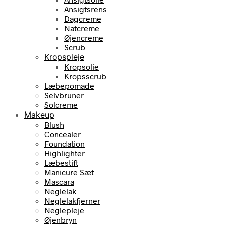
Ansigtsrens
Dagcreme
Natcreme
Øjencreme
Scrub
Kropspleje
Kropsolie
Kropsscrub
Læbepomade
Selvbruner
Solcreme
Makeup
Blush
Concealer
Foundation
Highlighter
Læbestift
Manicure Sæt
Mascara
Neglelak
Neglelakfjerner
Neglepleje
Øjenbryn