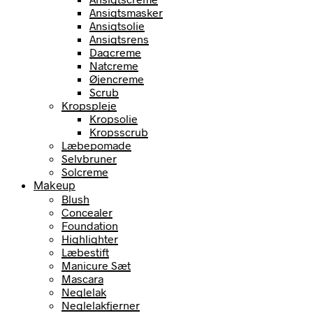
Ansigtsmasker
Ansigtsolie
Ansigtsrens
Dagcreme
Natcreme
Øjencreme
Scrub
Kropspleje
Kropsolie
Kropsscrub
Læbepomade
Selvbruner
Solcreme
Makeup
Blush
Concealer
Foundation
Highlighter
Læbestift
Manicure Sæt
Mascara
Neglelak
Neglelakfjerner