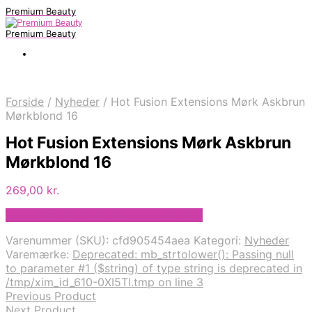
Premium Beauty
Premium Beauty
Forside
/
Nyheder
/
Hot Fusion Extensions Mørk Askbrun
Mørkblond 16
Hot Fusion Extensions Mørk Askbrun
Mørkblond 16
269,00
kr.
Bedste pris hos Extendyourbeauty.dk
Varenummer (SKU):
cfd905454aea
Kategori:
Nyheder
Varemærke:
Deprecated: mb_strtolower(): Passing null
to parameter #1 ($string) of type string is deprecated in
/tmp/xim_id_610-0XI5Tl.tmp on line 3
Previous Product
Next Product