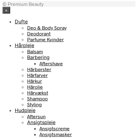
© Premium Beauty
×
Dufte
Deo & Body Spray
Deodorant
Parfume Kvinder
Hårpleje
Balsam
Barbering
Aftershave
Hårbørster
Hårfarver
Hårkur
Hårolie
Hårvækst
Shampoo
Styling
Hudpleje
Aftersun
Ansigtspleje
Ansigtscreme
Ansigtsmasker