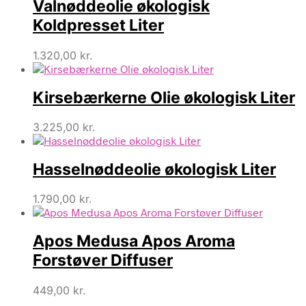
Valnøddeolie økologisk
Koldpresset Liter
1.320,00
kr.
Kirsebærkerne Olie økologisk Liter
3.225,00
kr.
Hasselnøddeolie økologisk Liter
1.790,00
kr.
Apos Medusa Apos Aroma
Forstøver Diffuser
449,00
kr.