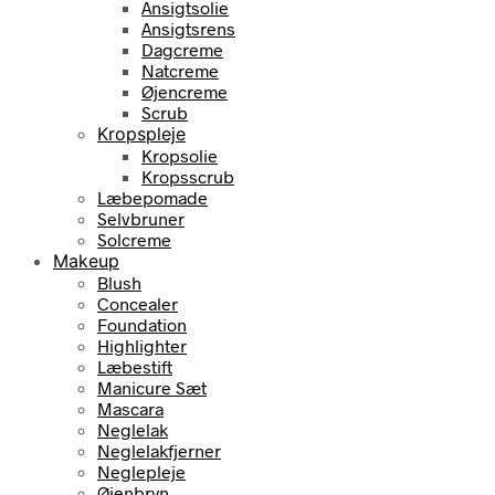
Ansigtsolie
Ansigtsrens
Dagcreme
Natcreme
Øjencreme
Scrub
Kropspleje
Kropsolie
Kropsscrub
Læbepomade
Selvbruner
Solcreme
Makeup
Blush
Concealer
Foundation
Highlighter
Læbestift
Manicure Sæt
Mascara
Neglelak
Neglelakfjerner
Neglepleje
Øjenbryn