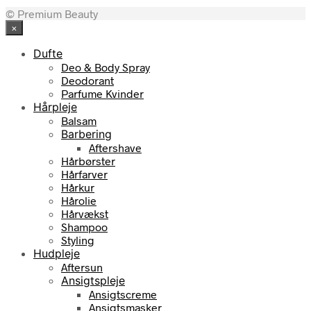
© Premium Beauty
×
Dufte
Deo & Body Spray
Deodorant
Parfume Kvinder
Hårpleje
Balsam
Barbering
Aftershave
Hårbørster
Hårfarver
Hårkur
Hårolie
Hårvækst
Shampoo
Styling
Hudpleje
Aftersun
Ansigtspleje
Ansigtscreme
Ansigtsmasker