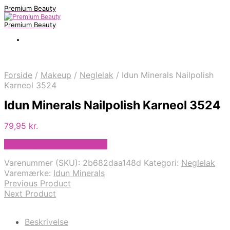
Premium Beauty
Premium Beauty
Forside
/
Makeup
/
Neglelak
/
Idun Minerals Nailpolish
Karneol 3524
Idun Minerals Nailpolish Karneol 3524
79,95
kr.
Bedste pris hos Helsam.dk
Varenummer (SKU):
2b682daa148d
Kategori:
Neglelak
Varemærke:
Idun Minerals
Previous Product
Next Product
Beskrivelse