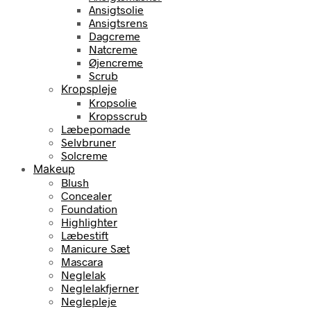
Ansigtsolie
Ansigtsrens
Dagcreme
Natcreme
Øjencreme
Scrub
Kropspleje
Kropsolie
Kropsscrub
Læbepomade
Selvbruner
Solcreme
Makeup
Blush
Concealer
Foundation
Highlighter
Læbestift
Manicure Sæt
Mascara
Neglelak
Neglelakfjerner
Neglepleje