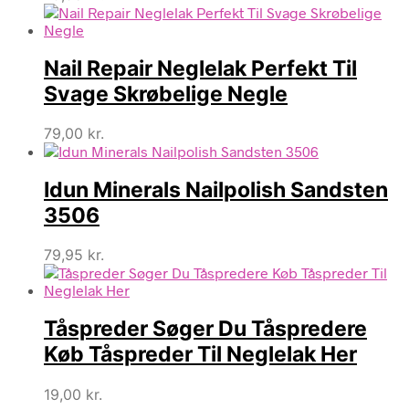
Nail Repair Neglelak Perfekt Til
Svage Skrøbelige Negle
79,00
kr.
Idun Minerals Nailpolish Sandsten
3506
79,95
kr.
Tåspreder Søger Du Tåspredere
Køb Tåspreder Til Neglelak Her
19,00
kr.