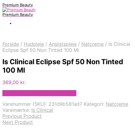
Premium Beauty
Premium Beauty
Forside
/
Hudpleje
/
Ansigtspleje
/
Natcreme
/
Is Clinical
Eclipse Spf 50 Non Tinted 100 Ml
Is Clinical Eclipse Spf 50 Non Tinted
100 Ml
369,00
kr.
Bedste pris hos Staybeautiful.dk
Varenummer (SKU):
231d9b581ad7
Kategori:
Natcreme
Varemærke:
Is Clinical
Previous Product
Next Product