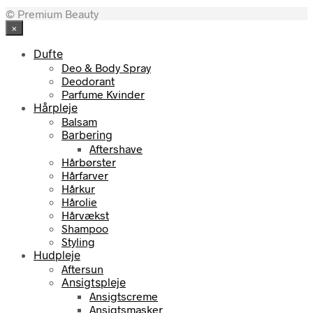
© Premium Beauty
×
Dufte
Deo & Body Spray
Deodorant
Parfume Kvinder
Hårpleje
Balsam
Barbering
Aftershave
Hårbørster
Hårfarver
Hårkur
Hårolie
Hårvækst
Shampoo
Styling
Hudpleje
Aftersun
Ansigtspleje
Ansigtscreme
Ansigtsmasker