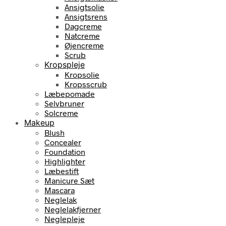
Ansigtsolie
Ansigtsrens
Dagcreme
Natcreme
Øjencreme
Scrub
Kropspleje
Kropsolie
Kropsscrub
Læbepomade
Selvbruner
Solcreme
Makeup
Blush
Concealer
Foundation
Highlighter
Læbestift
Manicure Sæt
Mascara
Neglelak
Neglelakfjerner
Neglepleje