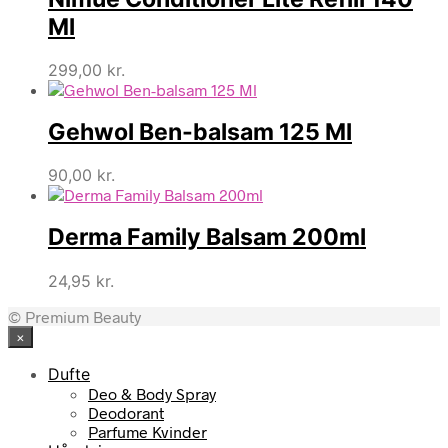
Ml
299,00
kr.
Gehwol Ben-balsam 125 Ml
90,00
kr.
Derma Family Balsam 200ml
24,95
kr.
© Premium Beauty
×
Dufte
Deo & Body Spray
Deodorant
Parfume Kvinder