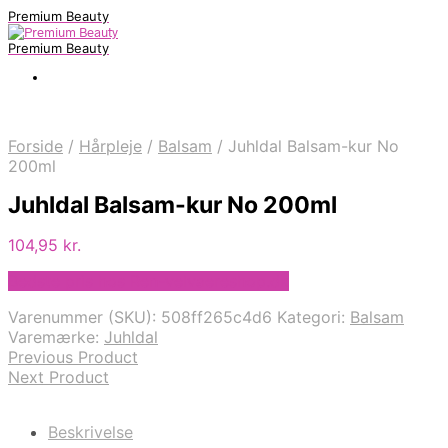
Premium Beauty
Premium Beauty
Forside
/
Hårpleje
/
Balsam
/
Juhldal Balsam-kur No
200ml
Juhldal Balsam-kur No 200ml
104,95
kr.
Bedste pris hos Ren-velvaereshop.dk
Varenummer (SKU):
508ff265c4d6
Kategori:
Balsam
Varemærke:
Juhldal
Previous Product
Next Product
Beskrivelse