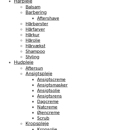
Hårpleje
Balsam
Barbering
Aftershave
Hårbørster
Hårfarver
Hårkur
Hårolie
Hårvækst
Shampoo
Styling
Hudpleje
Aftersun
Ansigtspleje
Ansigtscreme
Ansigtsmasker
Ansigtsolie
Ansigtsrens
Dagcreme
Natcreme
Øjencreme
Scrub
Kropspleje
Kropsolie