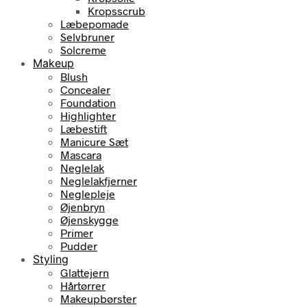
Kropsscrub
Læbepomade
Selvbruner
Solcreme
Makeup
Blush
Concealer
Foundation
Highlighter
Læbestift
Manicure Sæt
Mascara
Neglelak
Neglelakfjerner
Neglepleje
Øjenbryn
Øjenskygge
Primer
Pudder
Styling
Glattejern
Hårtørrer
Makeupbørster