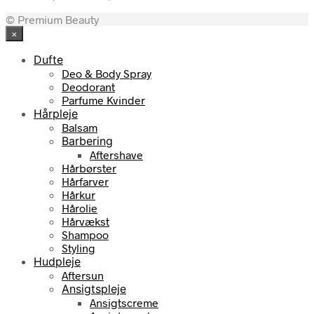
oprindelige
aktuelle
© Premium Beauty
pris
pris
×
var:
er:
149,00 kr..
120,69 kr..
Dufte
Deo & Body Spray
Deodorant
Parfume Kvinder
Hårpleje
Balsam
Barbering
Aftershave
Hårbørster
Hårfarver
Hårkur
Hårolie
Hårvækst
Shampoo
Styling
Hudpleje
Aftersun
Ansigtspleje
Ansigtscreme