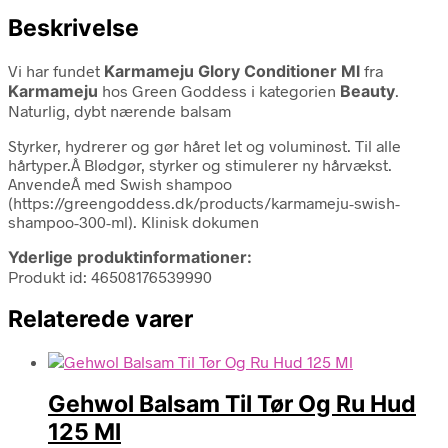
Beskrivelse
Vi har fundet
Karmameju Glory Conditioner Ml
fra
Karmameju
hos Green Goddess i kategorien
Beauty
.
Naturlig, dybt nærende balsam
Styrker, hydrerer og gør håret let og voluminøst. Til alle
hårtyper.Â Blødgør, styrker og stimulerer ny hårvækst.
AnvendeÂ med Swish shampoo
(https://greengoddess.dk/products/karmameju-swish-
shampoo-300-ml). Klinisk dokumen
Yderlige produktinformationer:
Produkt id: 46508176539990
Relaterede varer
Gehwol Balsam Til Tør Og Ru Hud
125 Ml