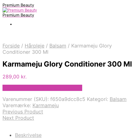
Premium Beauty
Premium Beauty
Forside
/
Hårpleje
/
Balsam
/
Karmameju Glory
Conditioner 300 Ml
Karmameju Glory Conditioner 300 Ml
289,00
kr.
Bedste pris hos Greengoddess.dk
Varenummer (SKU):
f650a9dcc8c5
Kategori:
Balsam
Varemærke:
Karmameju
Previous Product
Next Product
Beskrivelse