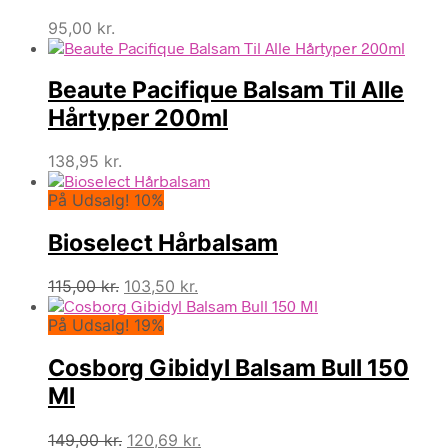
95,00
kr.
Beaute Pacifique Balsam Til Alle
Hårtyper 200ml
138,95
kr.
På Udsalg! 10%
Bioselect Hårbalsam
Den
Den
115,00
kr.
103,50
kr.
oprindelige
aktuelle
På Udsalg! 19%
pris
pris
var:
er:
Cosborg Gibidyl Balsam Bull 150
115,00 kr..
103,50 kr..
Ml
Den
Den
149,00
kr.
120,69
kr.