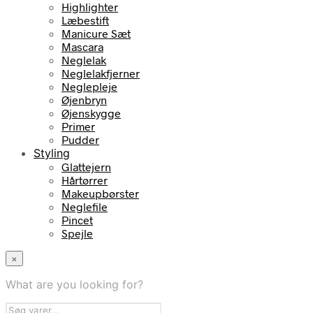
Highlighter
Læbestift
Manicure Sæt
Mascara
Neglelak
Neglelakfjerner
Neglepleje
Øjenbryn
Øjenskygge
Primer
Pudder
Styling
Glattejern
Hårtørrer
Makeupbørster
Neglefile
Pincet
Spejle
×
What are you looking for?