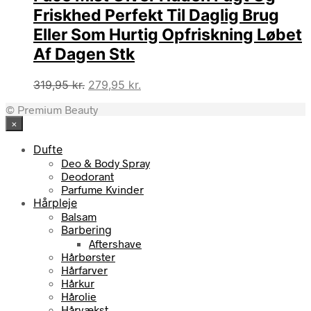
Friskhed Perfekt Til Daglig Brug
Eller Som Hurtig Opfriskning Løbet
Af Dagen Stk
Den
Den
319,95
kr.
279,95
kr.
oprindelige
aktuelle
© Premium Beauty
pris
pris
×
var:
er:
319,95 kr..
279,95 kr..
Dufte
Deo & Body Spray
Deodorant
Parfume Kvinder
Hårpleje
Balsam
Barbering
Aftershave
Hårbørster
Hårfarver
Hårkur
Hårolie
Hårvækst