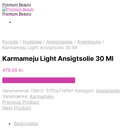
Premium Beauty
Premium Beauty
Forside
/
Hudpleje
/
Ansigtspleje
/
Ansigtsolie
/
Karmameju Light Ansigtsolie 30 Ml
Karmameju Light Ansigtsolie 30 Ml
479,00
kr.
Bedste pris hos Greengoddess.dk
Varenummer (SKU):
57f2a71a1fe1
Kategori:
Ansigtsolie
Varemærke:
Karmameju
Previous Product
Next Product
Beskrivelse