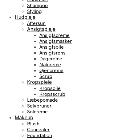
Shampoo
Styling
Hudpleje
Aftersun
Ansigtspleje
Ansigtscreme
Ansigtsmasker
Ansigtsolie
Ansigtsrens
Dagcreme
Natcreme
Øjencreme
Scrub
Kropspleje
Kropsolie
Kropsscrub
Læbepomade
Selvbruner
Solcreme
Makeup
Blush
Concealer
Foundation