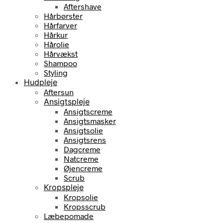
Aftershave
Hårbørster
Hårfarver
Hårkur
Hårolie
Hårvækst
Shampoo
Styling
Hudpleje
Aftersun
Ansigtspleje
Ansigtscreme
Ansigtsmasker
Ansigtsolie
Ansigtsrens
Dagcreme
Natcreme
Øjencreme
Scrub
Kropspleje
Kropsolie
Kropsscrub
Læbepomade