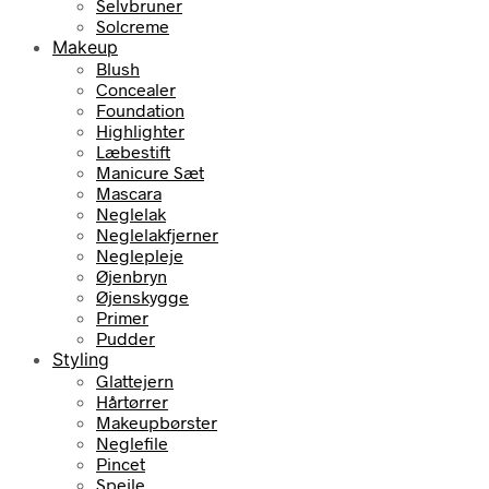
Selvbruner
Solcreme
Makeup
Blush
Concealer
Foundation
Highlighter
Læbestift
Manicure Sæt
Mascara
Neglelak
Neglelakfjerner
Neglepleje
Øjenbryn
Øjenskygge
Primer
Pudder
Styling
Glattejern
Hårtørrer
Makeupbørster
Neglefile
Pincet
Spejle