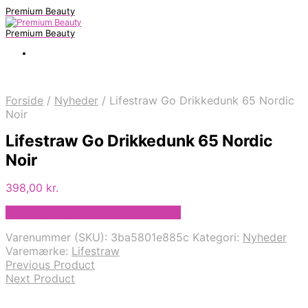
Premium Beauty
Premium Beauty
Forside
/
Nyheder
/
Lifestraw Go Drikkedunk 65 Nordic
Noir
Lifestraw Go Drikkedunk 65 Nordic
Noir
398,00
kr.
Bedste pris hos Greengoddess.dk
Varenummer (SKU):
3ba5801e885c
Kategori:
Nyheder
Varemærke:
Lifestraw
Previous Product
Next Product