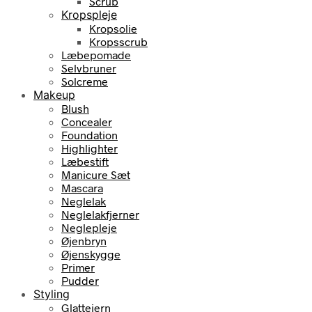
Scrub
Kropspleje
Kropsolie
Kropsscrub
Læbepomade
Selvbruner
Solcreme
Makeup
Blush
Concealer
Foundation
Highlighter
Læbestift
Manicure Sæt
Mascara
Neglelak
Neglelakfjerner
Neglepleje
Øjenbryn
Øjenskygge
Primer
Pudder
Styling
Glattejern