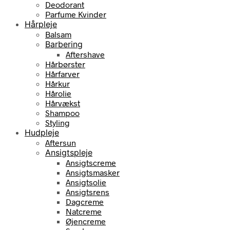
Deodorant
Parfume Kvinder
Hårpleje
Balsam
Barbering
Aftershave
Hårbørster
Hårfarver
Hårkur
Hårolie
Hårvækst
Shampoo
Styling
Hudpleje
Aftersun
Ansigtspleje
Ansigtscreme
Ansigtsmasker
Ansigtsolie
Ansigtsrens
Dagcreme
Natcreme
Øjencreme