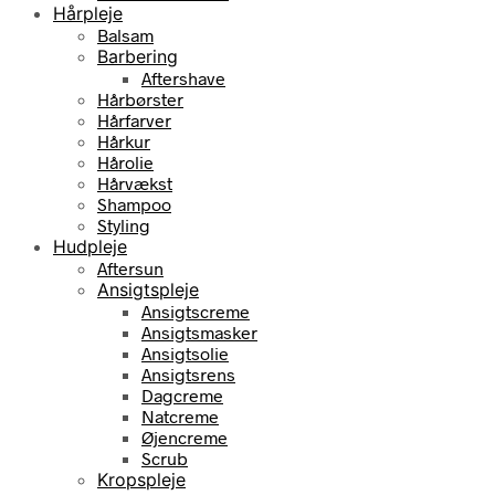
Hårpleje
Balsam
Barbering
Aftershave
Hårbørster
Hårfarver
Hårkur
Hårolie
Hårvækst
Shampoo
Styling
Hudpleje
Aftersun
Ansigtspleje
Ansigtscreme
Ansigtsmasker
Ansigtsolie
Ansigtsrens
Dagcreme
Natcreme
Øjencreme
Scrub
Kropspleje