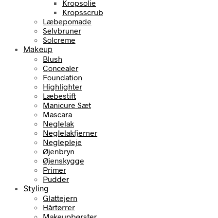
Kropsolie
Kropsscrub
Læbepomade
Selvbruner
Solcreme
Makeup
Blush
Concealer
Foundation
Highlighter
Læbestift
Manicure Sæt
Mascara
Neglelak
Neglelakfjerner
Neglepleje
Øjenbryn
Øjenskygge
Primer
Pudder
Styling
Glattejern
Hårtørrer
Makeupbørster