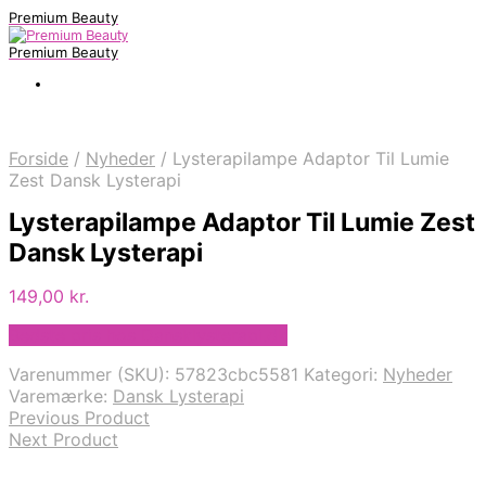
Premium Beauty
Premium Beauty
Forside
/
Nyheder
/
Lysterapilampe Adaptor Til Lumie
Zest Dansk Lysterapi
Lysterapilampe Adaptor Til Lumie Zest
Dansk Lysterapi
149,00
kr.
Bedste pris hos Dansklysterapi.dk
Varenummer (SKU):
57823cbc5581
Kategori:
Nyheder
Varemærke:
Dansk Lysterapi
Previous Product
Next Product