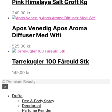
Pink Himalaya Salt Groft Kg
249,00
kr.
Apos Venedig Apos Aroma
Diffuser Med Wifi
525,00
kr.
Tørrekugler 100 Fåreuld Stk
149,00
kr.
© Premium Beauty
×
Dufte
Deo & Body Spray
Deodorant
Parfume Kvinder