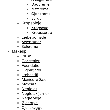
Dagcreme
Natcreme
Øjencreme
Scrub
Kropspleje
Kropsolie
Kropsscrub
Læbepomade
Selvbruner
Solcreme
Makeup
Blush
Concealer
Foundation
Highlighter
Læbestift
Manicure Sæt
Mascara
Neglelak
Neglelakfjerner
Neglepleje
Øjenbryn
Øjenskygge