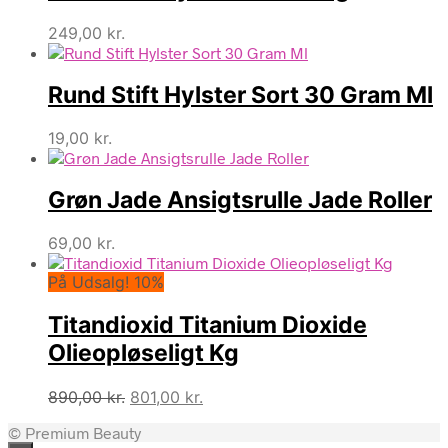
249,00
kr.
Rund Stift Hylster Sort 30 Gram Ml
19,00
kr.
Grøn Jade Ansigtsrulle Jade Roller
69,00
kr.
På Udsalg! 10%
Titandioxid Titanium Dioxide
Olieopløseligt Kg
Den
Den
890,00
kr.
801,00
kr.
oprindelige
aktuelle
© Premium Beauty
pris
pris