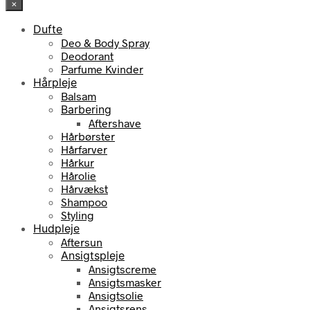
×
var:
er:
890,00 kr..
801,00 kr..
Dufte
Deo & Body Spray
Deodorant
Parfume Kvinder
Hårpleje
Balsam
Barbering
Aftershave
Hårbørster
Hårfarver
Hårkur
Hårolie
Hårvækst
Shampoo
Styling
Hudpleje
Aftersun
Ansigtspleje
Ansigtscreme
Ansigtsmasker
Ansigtsolie
Ansigtsrens