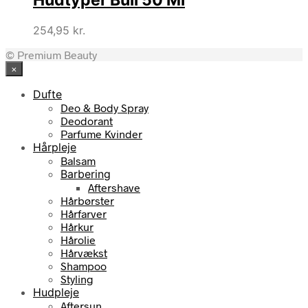
Hudtyper Bull 50 Ml
254,95
kr.
© Premium Beauty
×
Dufte
Deo & Body Spray
Deodorant
Parfume Kvinder
Hårpleje
Balsam
Barbering
Aftershave
Hårbørster
Hårfarver
Hårkur
Hårolie
Hårvækst
Shampoo
Styling
Hudpleje
Aftersun