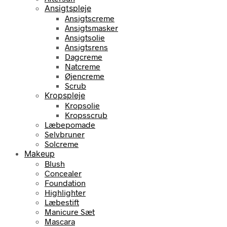
Ansigtspleje
Ansigtscreme
Ansigtsmasker
Ansigtsolie
Ansigtsrens
Dagcreme
Natcreme
Øjencreme
Scrub
Kropspleje
Kropsolie
Kropsscrub
Læbepomade
Selvbruner
Solcreme
Makeup
Blush
Concealer
Foundation
Highlighter
Læbestift
Manicure Sæt
Mascara