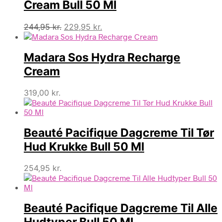
Cream Bull 50 Ml
Den
Den
244,95
kr.
229,95
kr.
oprindelige
aktuelle
pris
pris
Madara Sos Hydra Recharge
var:
er:
244,95 kr..
229,95 kr..
Cream
319,00
kr.
Beauté Pacifique Dagcreme Til Tør
Hud Krukke Bull 50 Ml
254,95
kr.
Beauté Pacifique Dagcreme Til Alle