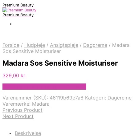
Premium Beauty
Premium Beauty
Forside
/
Hudpleje
/
Ansigtspleje
/
Dagcreme
/
Madara
Sos Sensitive Moisturiser
Madara Sos Sensitive Moisturiser
329,00
kr.
Bedste pris hos Shop.glowstudio.dk
Varenummer (SKU):
46119b69e7a8
Kategori:
Dagcreme
Varemærke:
Madara
Previous Product
Next Product
Beskrivelse