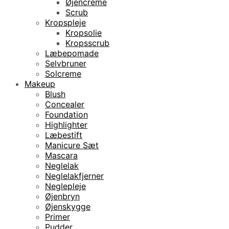
Øjencreme
Scrub
Kropspleje
Kropsolie
Kropsscrub
Læbepomade
Selvbruner
Solcreme
Makeup
Blush
Concealer
Foundation
Highlighter
Læbestift
Manicure Sæt
Mascara
Neglelak
Neglelakfjerner
Neglepleje
Øjenbryn
Øjenskygge
Primer
Pudder