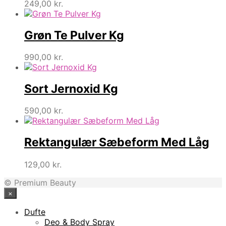
249,00
kr.
Grøn Te Pulver Kg
990,00
kr.
Sort Jernoxid Kg
590,00
kr.
Rektangulær Sæbeform Med Låg
129,00
kr.
© Premium Beauty
×
Dufte
Deo & Body Spray