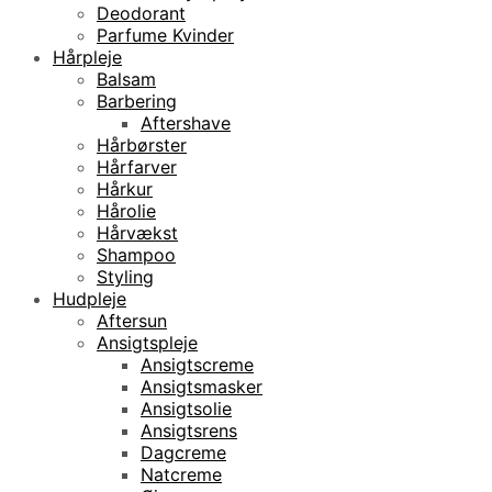
Deodorant
Parfume Kvinder
Hårpleje
Balsam
Barbering
Aftershave
Hårbørster
Hårfarver
Hårkur
Hårolie
Hårvækst
Shampoo
Styling
Hudpleje
Aftersun
Ansigtspleje
Ansigtscreme
Ansigtsmasker
Ansigtsolie
Ansigtsrens
Dagcreme
Natcreme