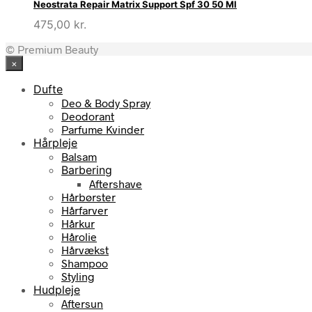
Neostrata Repair Matrix Support Spf 30 50 Ml
475,00
kr.
© Premium Beauty
×
Dufte
Deo & Body Spray
Deodorant
Parfume Kvinder
Hårpleje
Balsam
Barbering
Aftershave
Hårbørster
Hårfarver
Hårkur
Hårolie
Hårvækst
Shampoo
Styling
Hudpleje
Aftersun