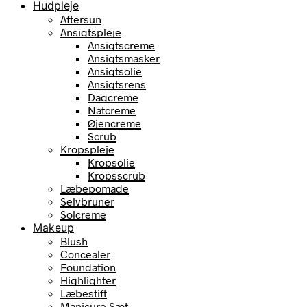
Hudpleje
Aftersun
Ansigtspleje
Ansigtscreme
Ansigtsmasker
Ansigtsolie
Ansigtsrens
Dagcreme
Natcreme
Øjencreme
Scrub
Kropspleje
Kropsolie
Kropsscrub
Læbepomade
Selvbruner
Solcreme
Makeup
Blush
Concealer
Foundation
Highlighter
Læbestift
Manicure Sæt