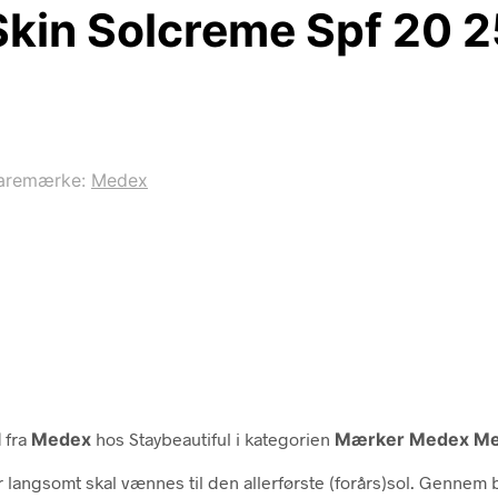
Skin Solcreme Spf 20 2
aremærke:
Medex
l
fra
Medex
hos Staybeautiful i kategorien
Mærker Medex Me
 langsomt skal vænnes til den allerførste (forårs)sol. Gennem