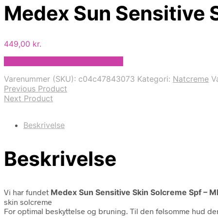
Medex Sun Sensitive 
449,00
kr.
Bedste pris hos Staybeautiful.dk
Varenummer (SKU):
c04c47843073
Kategori:
Natcreme
V
Previous Product
Next Product
Beskrivelse
Beskrivelse
Vi har fundet
Medex Sun Sensitive Skin Solcreme Spf – M
skin solcreme
For optimal beskyttelse og bruning. Til den følsomme hud der