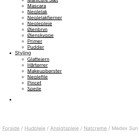
Mascara
Neglelak
Neglelakfjerner
Neglepleje
Øjenbryn
Øjenskygge
Primer
Pudder
Styling
Glattejern
Hårtørrer
Makeupbørster
Neglefile
Pincet
Spejle
Forside
/
Hudpleje
/
Ansigtspleje
/
Natcreme
/
Medex Sun S