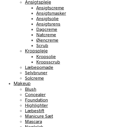
Ansigtspleje
Ansigtscreme
Ansigtsmasker
Ansigtsolie
Ansigtsrens
Dagcreme
Natcreme
Øjencreme
Scrub
Kropspleje
Kropsolie
Kropsscrub
Læbepomade
Selvbruner
Solcreme
Makeup
Blush
Concealer
Foundation
Highlighter
Læbestift
Manicure Sæt
Mascara
Neglelak