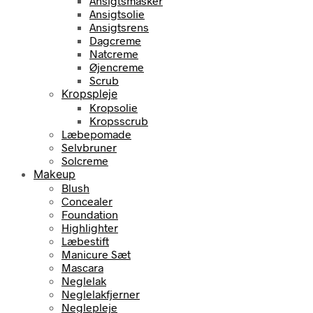
Ansigtsmasker
Ansigtsolie
Ansigtsrens
Dagcreme
Natcreme
Øjencreme
Scrub
Kropspleje
Kropsolie
Kropsscrub
Læbepomade
Selvbruner
Solcreme
Makeup
Blush
Concealer
Foundation
Highlighter
Læbestift
Manicure Sæt
Mascara
Neglelak
Neglelakfjerner
Neglepleje