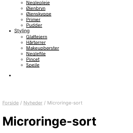
Neglepleje
Øjenbryn
Øjenskygge
Primer
Pudder
Styling
Glattejern
Hårtørrer
Makeupbørster
Neglefile
Pincet
Spejle
Forside
/
Nyheder
/
Microringe-sort
Microringe-sort