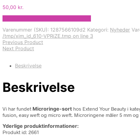
50,00
kr.
Bedste pris hos Extendyourbeauty.dk
Varenummer (SKU):
1287566109d2
Kategori:
Nyheder
Va
/tmp/xim_id_610-VPRiZE.tmp on line 3
Previous Product
Next Product
Beskrivelse
Beskrivelse
Vi har fundet
Microringe-sort
hos Extend Your Beauty i kat
fusion, easy weft og micro weft. Microringene måler 5 mm og er
Yderlige produktinformationer:
Produkt id: 2661