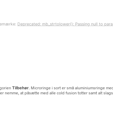
remærke:
Deprecated: mb_strtolower(): Passing null to param
egorien
Tilbehør
. Microringe i sort er små aluminiumsringe med
 nemme, at påsætte med alle cold fusion totter samt alt slags h