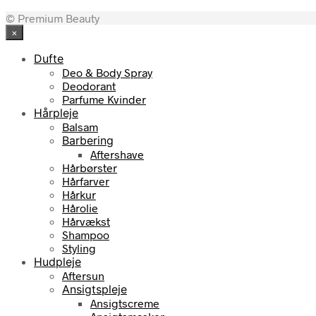
oprindelige
aktuelle
© Premium Beauty
pris
pris
×
var:
er:
3.225,00 kr..
2.741,25 kr..
Dufte
Deo & Body Spray
Deodorant
Parfume Kvinder
Hårpleje
Balsam
Barbering
Aftershave
Hårbørster
Hårfarver
Hårkur
Hårolie
Hårvækst
Shampoo
Styling
Hudpleje
Aftersun
Ansigtspleje
Ansigtscreme