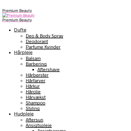
Premium Beauty
Premium Beauty
Dufte
Deo & Body Spray
Deodorant
Parfume Kvinder
Hårpleje
Balsam
Barbering
Aftershave
Hårbørster
Hårfarver
Hårkur
Hårolie
Hårvækst
Shampoo
Styling
Hudpleje
Aftersun
Ansigtspleje
Ansigtscreme