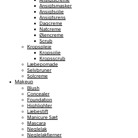
Ansigtsmasker
Ansigtsolie
Ansigtsrens
Dagcreme
Natcreme
Øjencreme
Scrub
Kropspleje
Kropsolie
Kropsscrub
Læbepomade
Selvbruner
Solcreme
Makeup
Blush
Concealer
Foundation
Highlighter
Læbestift
Manicure Sæt
Mascara
Neglelak
Neglelakfjerner