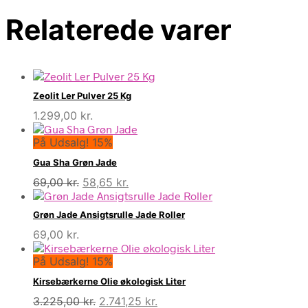
Relaterede varer
Zeolit Ler Pulver 25 Kg
1.299,00
kr.
På Udsalg! 15%
Gua Sha Grøn Jade
Den
Den
69,00
kr.
58,65
kr.
oprindelige
aktuelle
pris
pris
Grøn Jade Ansigtsrulle Jade Roller
var:
er:
69,00
kr.
69,00 kr..
58,65 kr..
På Udsalg! 15%
Kirsebærkerne Olie økologisk Liter
Den
Den
3.225,00
kr.
2.741,25
kr.