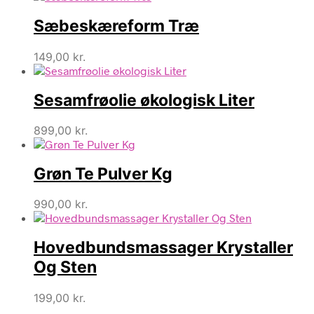
Sæbeskæreform Træ
149,00
kr.
Sesamfrøolie økologisk Liter
899,00
kr.
Grøn Te Pulver Kg
990,00
kr.
Hovedbundsmassager Krystaller
Og Sten
199,00
kr.