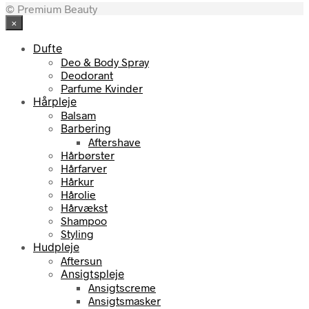
© Premium Beauty
×
Dufte
Deo & Body Spray
Deodorant
Parfume Kvinder
Hårpleje
Balsam
Barbering
Aftershave
Hårbørster
Hårfarver
Hårkur
Hårolie
Hårvækst
Shampoo
Styling
Hudpleje
Aftersun
Ansigtspleje
Ansigtscreme
Ansigtsmasker