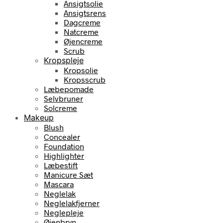
Ansigtsolie
Ansigtsrens
Dagcreme
Natcreme
Øjencreme
Scrub
Kropspleje
Kropsolie
Kropsscrub
Læbepomade
Selvbruner
Solcreme
Makeup
Blush
Concealer
Foundation
Highlighter
Læbestift
Manicure Sæt
Mascara
Neglelak
Neglelakfjerner
Neglepleje
Øjenbryn