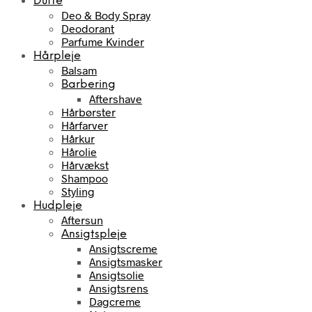
Dufte
Deo & Body Spray
Deodorant
Parfume Kvinder
Hårpleje
Balsam
Barbering
Aftershave
Hårbørster
Hårfarver
Hårkur
Hårolie
Hårvækst
Shampoo
Styling
Hudpleje
Aftersun
Ansigtspleje
Ansigtscreme
Ansigtsmasker
Ansigtsolie
Ansigtsrens
Dagcreme