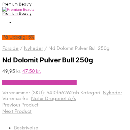
Premium Beauty
Premium Beauty
På Udsalg! 5%
Forside
/
Nyheder
/
Nd Dolomit Pulver Bull 250g
Nd Dolomit Pulver Bull 250g
Den
Den
49,95
kr.
47,50
kr.
oprindelige
aktuelle
På Udsalg hos Helsegrossisten.dk
pris
pris
var:
er:
Varenummer (SKU):
5410f56262ab
Kategori:
Nyheder
49,95 kr..
47,50 kr..
Varemærke:
Natur Drogeriet A/s
Previous Product
Next Product
Beskrivelse