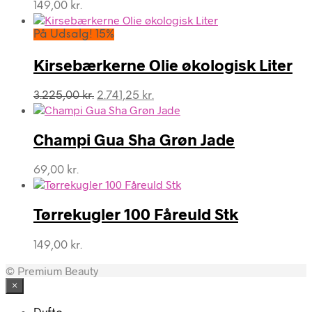
149,00
kr.
På Udsalg! 15%
Kirsebærkerne Olie økologisk Liter
Den
Den
3.225,00
kr.
2.741,25
kr.
oprindelige
aktuelle
pris
pris
var:
er:
Champi Gua Sha Grøn Jade
3.225,00 kr..
2.741,25 kr..
69,00
kr.
Tørrekugler 100 Fåreuld Stk
149,00
kr.
© Premium Beauty
×