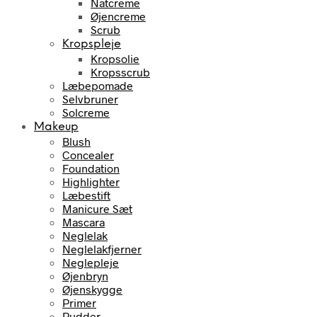
Natcreme
Øjencreme
Scrub
Kropspleje
Kropsolie
Kropsscrub
Læbepomade
Selvbruner
Solcreme
Makeup
Blush
Concealer
Foundation
Highlighter
Læbestift
Manicure Sæt
Mascara
Neglelak
Neglelakfjerner
Neglepleje
Øjenbryn
Øjenskygge
Primer
Pudder