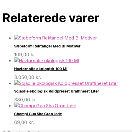
Relaterede varer
Sæbeform Rektangel Med Bi Motiver
109,00
kr.
Havtornolie økologisk 100 Ml
3.050,00
kr.
Sojaolie økologisk Koldpresset Uraffineret Liter
380,00
kr.
Champi Gua Sha Grøn Jade
69,00
kr.