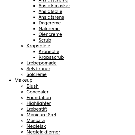
Ansigtsmasker
Ansigtsolie
Ansigtsrens
Dagcreme
Natcreme
Øjencreme
Scrub
Kropspleje
Kropsolie
Kropsscrub
Læbepomade
Selvbruner
Solcreme
Makeup
Blush
Concealer
Foundation
Highlighter
Læbestift
Manicure Sæt
Mascara
Neglelak
Neglelakfjerner