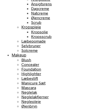
Ansigtsrens
Dagcreme
Natcreme
Øjencreme
Scrub
Kropspleje
Kropsolie
Kropsscrub
Læbepomade
Selvbruner
Solcreme
Makeup
Blush
Concealer
Foundation
Highlighter
Læbestift
Manicure Sæt
Mascara
Neglelak
Neglelakfjerner
Neglepleje
Øjenbryn