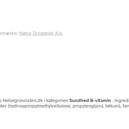
emærke:
Natur Drogeriet A/s
 Helsegrossisten.dk i kategorien
Sundhed B-vitamin
. Ingred
enter (hydroxypropylmethylcellulose, propylenglycol, talkum), f