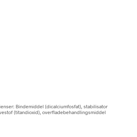
ienser: Bindemiddel (dicalciumfosfat), stabilisator
arvestof (titandioxid), overfladebehandlingsmiddel