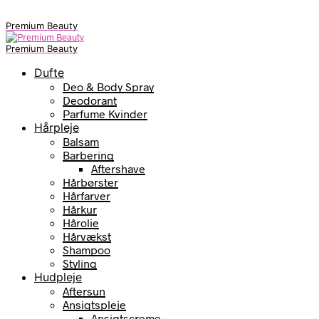
Premium Beauty
Premium Beauty
Dufte
Deo & Body Spray
Deodorant
Parfume Kvinder
Hårpleje
Balsam
Barbering
Aftershave
Hårbørster
Hårfarver
Hårkur
Hårolie
Hårvækst
Shampoo
Styling
Hudpleje
Aftersun
Ansigtspleje
Ansigtscreme