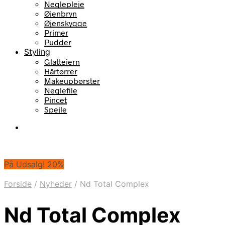
Neglepleje
Øjenbryn
Øjenskygge
Primer
Pudder
Styling
Glattejern
Hårtørrer
Makeupbørster
Neglefile
Pincet
Spejle
På Udsalg! 20%
Forside
/
Nyheder
/
Nd Total Complex
Nd Total Complex