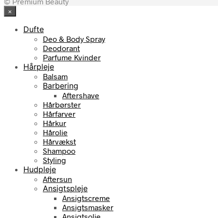
© Premium Beauty
×
Dufte
Deo & Body Spray
Deodorant
Parfume Kvinder
Hårpleje
Balsam
Barbering
Aftershave
Hårbørster
Hårfarver
Hårkur
Hårolie
Hårvækst
Shampoo
Styling
Hudpleje
Aftersun
Ansigtspleje
Ansigtscreme
Ansigtsmasker
Ansigtsolie