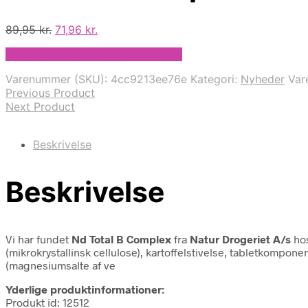
Den
Den
89,95
kr.
71,96
kr.
oprindelige
aktuelle
På Udsalg hos Helsegrossisten.dk
pris
pris
var:
er:
Varenummer (SKU):
4cc9213ee76e
Kategori:
Nyheder
Var
89,95 kr..
71,96 kr..
Previous Product
Next Product
Beskrivelse
Beskrivelse
Vi har fundet
Nd Total B Complex
fra
Natur Drogeriet A/s
hos
(mikrokrystallinsk cellulose), kartoffelstivelse, tabletkompon
(magnesiumsalte af ve
Yderlige produktinformationer:
Produkt id: 12512