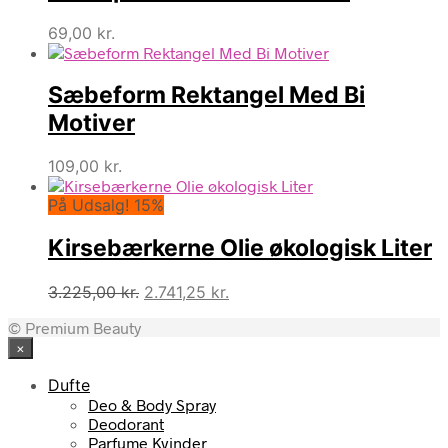
69,00
kr.
Sæbeform Rektangel Med Bi
Motiver
109,00
kr.
På Udsalg! 15%
Kirsebærkerne Olie økologisk Liter
Den
Den
3.225,00
kr.
2.741,25
kr.
oprindelige
aktuelle
© Premium Beauty
pris
pris
×
var:
er:
3.225,00 kr..
2.741,25 kr..
Dufte
Deo & Body Spray
Deodorant
Parfume Kvinder