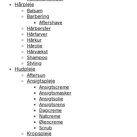
Hårpleje
Balsam
Barbering
Aftershave
Hårbørster
Hårfarver
Hårkur
Hårolie
Hårvækst
Shampoo
Styling
Hudpleje
Aftersun
Ansigtspleje
Ansigtscreme
Ansigtsmasker
Ansigtsolie
Ansigtsrens
Dagcreme
Natcreme
Øjencreme
Scrub
Kropspleje