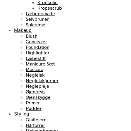
Kropsolie
Kropsscrub
Læbepomade
Selvbruner
Solcreme
Makeup
Blush
Concealer
Foundation
Highlighter
Læbestift
Manicure Sæt
Mascara
Neglelak
Neglelakfjerner
Neglepleje
Øjenbryn
Øjenskygge
Primer
Pudder
Styling
Glattejern
Hårtørrer
Makeupbørster