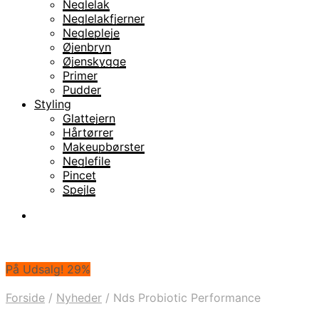
Neglelak
Neglelakfjerner
Neglepleje
Øjenbryn
Øjenskygge
Primer
Pudder
Styling
Glattejern
Hårtørrer
Makeupbørster
Neglefile
Pincet
Spejle
På Udsalg! 29%
Forside
/
Nyheder
/
Nds Probiotic Performance