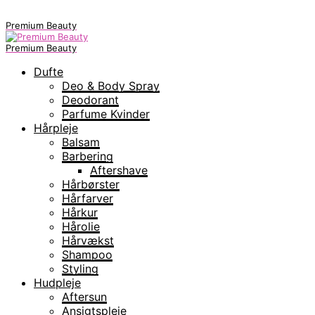
Premium Beauty
Premium Beauty
Dufte
Deo & Body Spray
Deodorant
Parfume Kvinder
Hårpleje
Balsam
Barbering
Aftershave
Hårbørster
Hårfarver
Hårkur
Hårolie
Hårvækst
Shampoo
Styling
Hudpleje
Aftersun
Ansigtspleje