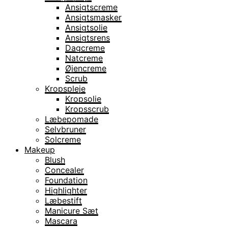
Ansigtscreme
Ansigtsmasker
Ansigtsolie
Ansigtsrens
Dagcreme
Natcreme
Øjencreme
Scrub
Kropspleje
Kropsolie
Kropsscrub
Læbepomade
Selvbruner
Solcreme
Makeup
Blush
Concealer
Foundation
Highlighter
Læbestift
Manicure Sæt
Mascara