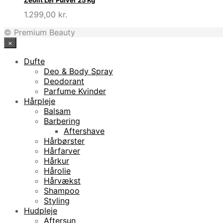
1.299,00
kr.
© Premium Beauty
×
Dufte
Deo & Body Spray
Deodorant
Parfume Kvinder
Hårpleje
Balsam
Barbering
Aftershave
Hårbørster
Hårfarver
Hårkur
Hårolie
Hårvækst
Shampoo
Styling
Hudpleje
Aftersun