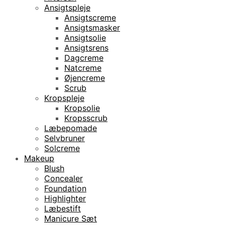
Ansigtspleje
Ansigtscreme
Ansigtsmasker
Ansigtsolie
Ansigtsrens
Dagcreme
Natcreme
Øjencreme
Scrub
Kropspleje
Kropsolie
Kropsscrub
Læbepomade
Selvbruner
Solcreme
Makeup
Blush
Concealer
Foundation
Highlighter
Læbestift
Manicure Sæt