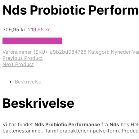
Nds Probiotic Perfor
Den
Den
309,95
kr.
219,95
kr.
oprindelige
aktuelle
På Udsalg hos Helsam.dk
pris
pris
var:
er:
Varenummer (SKU):
a9b2bd084728
Kategori:
Nyheder
Va
309,95 kr..
219,95 kr..
Previous Product
Next Product
Beskrivelse
Beskrivelse
Vi har fundet
Nds Probiotic Performance
fra
Nds
hos Hel
bakteriestammer. Tarmflorabakterier i pulverform. Producer