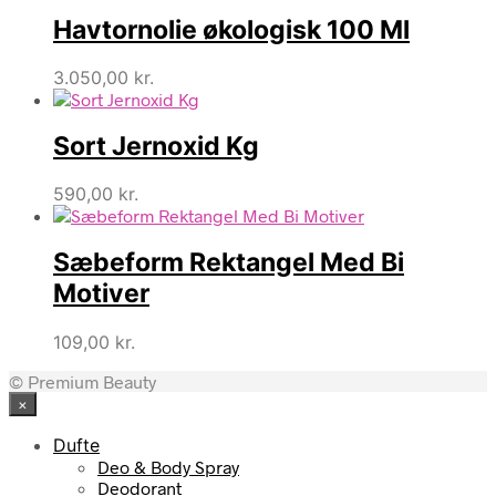
Havtornolie økologisk 100 Ml
3.050,00
kr.
Sort Jernoxid Kg
590,00
kr.
Sæbeform Rektangel Med Bi
Motiver
109,00
kr.
© Premium Beauty
×
Dufte
Deo & Body Spray
Deodorant