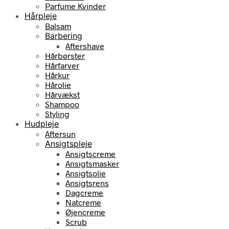
Parfume Kvinder
Hårpleje
Balsam
Barbering
Aftershave
Hårbørster
Hårfarver
Hårkur
Hårolie
Hårvækst
Shampoo
Styling
Hudpleje
Aftersun
Ansigtspleje
Ansigtscreme
Ansigtsmasker
Ansigtsolie
Ansigtsrens
Dagcreme
Natcreme
Øjencreme
Scrub