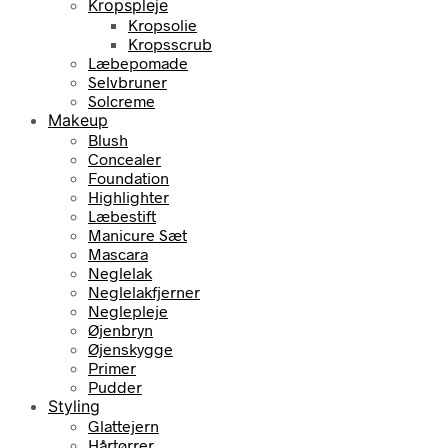
Kropspleje
Kropsolie
Kropsscrub
Læbepomade
Selvbruner
Solcreme
Makeup
Blush
Concealer
Foundation
Highlighter
Læbestift
Manicure Sæt
Mascara
Neglelak
Neglelakfjerner
Neglepleje
Øjenbryn
Øjenskygge
Primer
Pudder
Styling
Glattejern
Hårtørrer