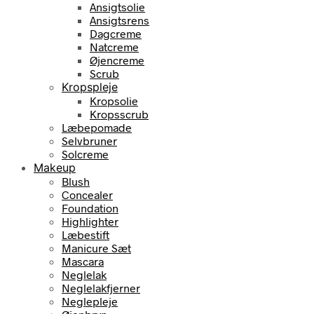
Ansigtsolie
Ansigtsrens
Dagcreme
Natcreme
Øjencreme
Scrub
Kropspleje
Kropsolie
Kropsscrub
Læbepomade
Selvbruner
Solcreme
Makeup
Blush
Concealer
Foundation
Highlighter
Læbestift
Manicure Sæt
Mascara
Neglelak
Neglelakfjerner
Neglepleje