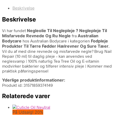
Beskrivelse
Beskrivelse
Vi har fundet
Negleolie Til Neglepleje ? Neglepleje Til
Misfarvede Revnede Og Ru Negle
fra
Australian
Bodycare
hos Australian Bodycare i kategorien
Fodpleje
Produkter Til Tørre Fødder Hælrevner Og Sure Tæer
.
Vil du af med dine revnede og misfarvede negle? Brug Nail
Repair (10 ml) til daglig pleje – kan anvendes ved
neglesvamp | 100% naturlig Tea Tree Oil og E-vitamin
modvirker bakterier og tilfører intensiv pleje | Kommer med
praktisk påføringspensel
Yderlige produktinformationer:
Produkt id: 31571859374149
Relaterede varer
På Udsalg! 20%