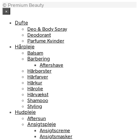
© Premium Beauty
pris
pris
×
var:
er:
129,95 kr..
103,96 kr..
Dufte
Deo & Body Spray
Deodorant
Parfume Kvinder
Hårpleje
Balsam
Barbering
Aftershave
Hårbørster
Hårfarver
Hårkur
Hårolie
Hårvækst
Shampoo
Styling
Hudpleje
Aftersun
Ansigtspleje
Ansigtscreme
Ansigtsmasker