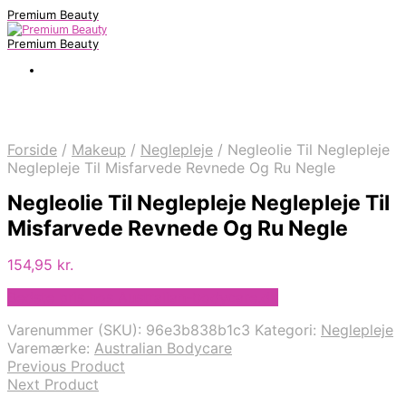
Premium Beauty
Premium Beauty
Forside
/
Makeup
/
Neglepleje
/
Negleolie Til Neglepleje
Neglepleje Til Misfarvede Revnede Og Ru Negle
Negleolie Til Neglepleje Neglepleje Til
Misfarvede Revnede Og Ru Negle
154,95
kr.
Bedste pris hos Australian-bodycare.dk
Varenummer (SKU):
96e3b838b1c3
Kategori:
Neglepleje
Varemærke:
Australian Bodycare
Previous Product
Next Product