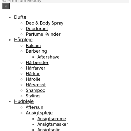
© Premium Beauty
×
Dufte
Deo & Body Spray
Deodorant
Parfume Kvinder
Hårpleje
Balsam
Barbering
Aftershave
Hårbørster
Hårfarver
Hårkur
Hårolie
Hårvækst
Shampoo
Styling
Hudpleje
Aftersun
Ansigtspleje
Ansigtscreme
Ansigtsmasker
Ansigtsolie