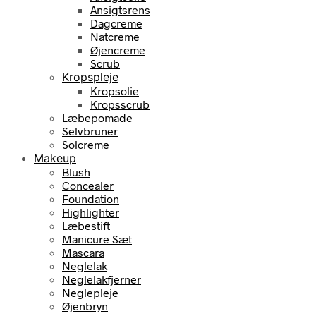
Ansigtsrens
Dagcreme
Natcreme
Øjencreme
Scrub
Kropspleje
Kropsolie
Kropsscrub
Læbepomade
Selvbruner
Solcreme
Makeup
Blush
Concealer
Foundation
Highlighter
Læbestift
Manicure Sæt
Mascara
Neglelak
Neglelakfjerner
Neglepleje
Øjenbryn