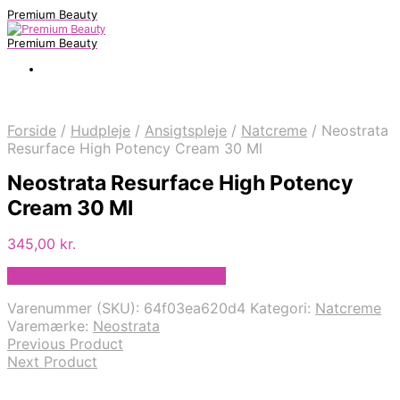
Premium Beauty
Premium Beauty
Forside
/
Hudpleje
/
Ansigtspleje
/
Natcreme
/
Neostrata
Resurface High Potency Cream 30 Ml
Neostrata Resurface High Potency
Cream 30 Ml
345,00
kr.
Bedste pris hos Staybeautiful.dk
Varenummer (SKU):
64f03ea620d4
Kategori:
Natcreme
Varemærke:
Neostrata
Previous Product
Next Product