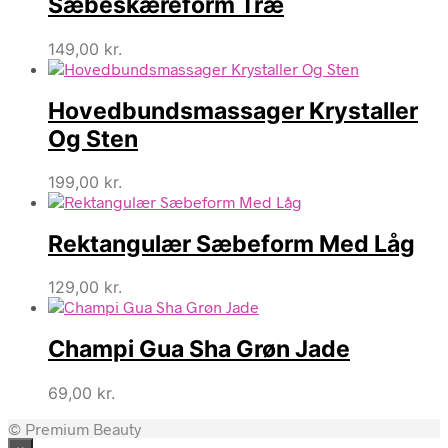
Sæbeskæreform Træ
149,00
kr.
Hovedbundsmassager Krystaller
Og Sten
199,00
kr.
Rektangulær Sæbeform Med Låg
129,00
kr.
Champi Gua Sha Grøn Jade
69,00
kr.
© Premium Beauty