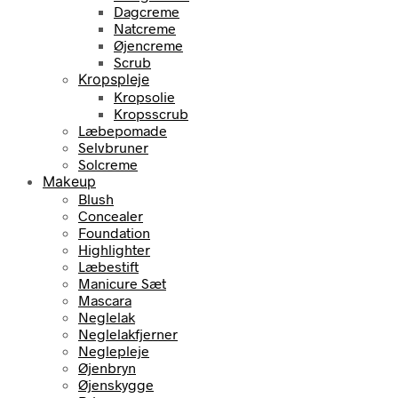
Dagcreme
Natcreme
Øjencreme
Scrub
Kropspleje
Kropsolie
Kropsscrub
Læbepomade
Selvbruner
Solcreme
Makeup
Blush
Concealer
Foundation
Highlighter
Læbestift
Manicure Sæt
Mascara
Neglelak
Neglelakfjerner
Neglepleje
Øjenbryn
Øjenskygge