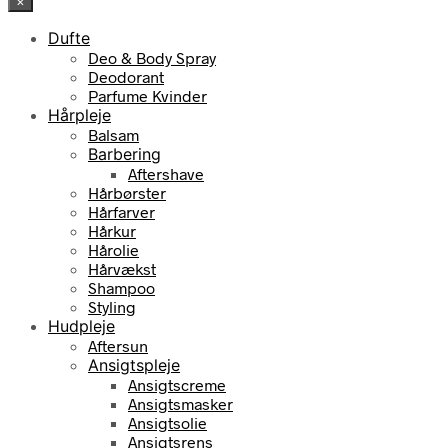
×
Dufte
Deo & Body Spray
Deodorant
Parfume Kvinder
Hårpleje
Balsam
Barbering
Aftershave
Hårbørster
Hårfarver
Hårkur
Hårolie
Hårvækst
Shampoo
Styling
Hudpleje
Aftersun
Ansigtspleje
Ansigtscreme
Ansigtsmasker
Ansigtsolie
Ansigtsrens