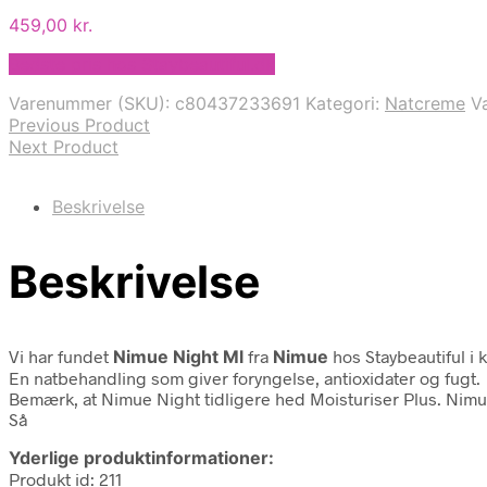
459,00
kr.
Bedste pris hos Staybeautiful.dk
Varenummer (SKU):
c80437233691
Kategori:
Natcreme
V
Previous Product
Next Product
Beskrivelse
Beskrivelse
Vi har fundet
Nimue Night Ml
fra
Nimue
hos Staybeautiful i 
En natbehandling som giver foryngelse, antioxidater og fugt.
Bemærk, at Nimue Night tidligere hed Moisturiser Plus. Nimue
Så
Yderlige produktinformationer:
Produkt id: 211