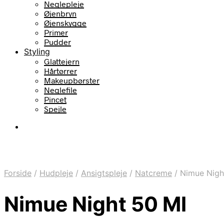
Neglepleje
Øjenbryn
Øjenskygge
Primer
Pudder
Styling
Glattejern
Hårtørrer
Makeupbørster
Neglefile
Pincet
Spejle
Forside
/
Hudpleje
/
Ansigtspleje
/
Natcreme
/
Nimue Nigh
Nimue Night 50 Ml