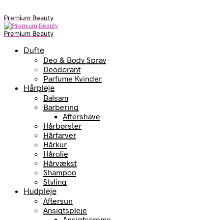
Premium Beauty
Premium Beauty
Dufte
Deo & Body Spray
Deodorant
Parfume Kvinder
Hårpleje
Balsam
Barbering
Aftershave
Hårbørster
Hårfarver
Hårkur
Hårolie
Hårvækst
Shampoo
Styling
Hudpleje
Aftersun
Ansigtspleje
Ansigtscreme