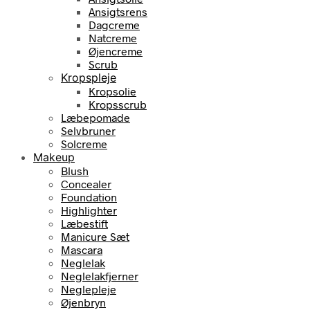
Ansigtsrens
Dagcreme
Natcreme
Øjencreme
Scrub
Kropspleje
Kropsolie
Kropsscrub
Læbepomade
Selvbruner
Solcreme
Makeup
Blush
Concealer
Foundation
Highlighter
Læbestift
Manicure Sæt
Mascara
Neglelak
Neglelakfjerner
Neglepleje
Øjenbryn