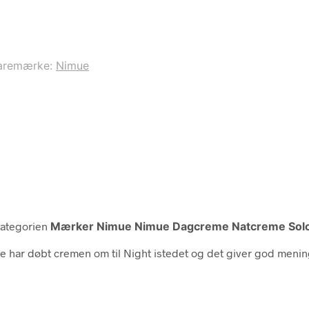
aremærke:
Nimue
kategorien
Mærker Nimue Nimue Dagcreme Natcreme Sol
 har døbt cremen om til Night istedet og det giver god mening