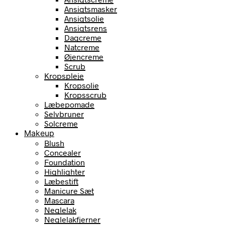
Ansigtsmasker
Ansigtsolie
Ansigtsrens
Dagcreme
Natcreme
Øjencreme
Scrub
Kropspleje
Kropsolie
Kropsscrub
Læbepomade
Selvbruner
Solcreme
Makeup
Blush
Concealer
Foundation
Highlighter
Læbestift
Manicure Sæt
Mascara
Neglelak
Neglelakfjerner