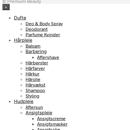
© Premium Beauty
×
Dufte
Deo & Body Spray
Deodorant
Parfume Kvinder
Hårpleje
Balsam
Barbering
Aftershave
Hårbørster
Hårfarver
Hårkur
Hårolie
Hårvækst
Shampoo
Styling
Hudpleje
Aftersun
Ansigtspleje
Ansigtscreme
Ansigtsmasker
Ansigtsolie