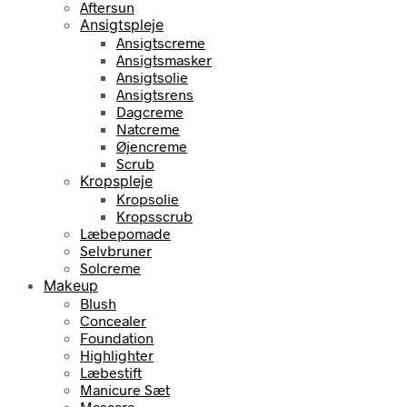
Aftersun
Ansigtspleje
Ansigtscreme
Ansigtsmasker
Ansigtsolie
Ansigtsrens
Dagcreme
Natcreme
Øjencreme
Scrub
Kropspleje
Kropsolie
Kropsscrub
Læbepomade
Selvbruner
Solcreme
Makeup
Blush
Concealer
Foundation
Highlighter
Læbestift
Manicure Sæt
Mascara