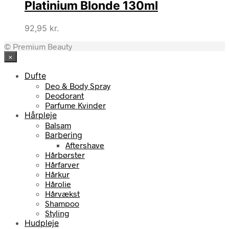
Platinium Blonde 130ml
92,95
kr.
© Premium Beauty
×
Dufte
Deo & Body Spray
Deodorant
Parfume Kvinder
Hårpleje
Balsam
Barbering
Aftershave
Hårbørster
Hårfarver
Hårkur
Hårolie
Hårvækst
Shampoo
Styling
Hudpleje