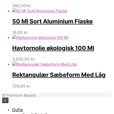
380,00
kr.
50 Ml Sort Aluminium Flaske
18,00
kr.
Havtornolie økologisk 100 Ml
3.050,00
kr.
Rektangulær Sæbeform Med Låg
129,00
kr.
© Premium Beauty
×
Dufte