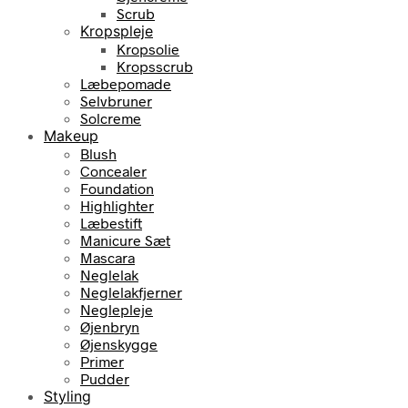
Scrub
Kropspleje
Kropsolie
Kropsscrub
Læbepomade
Selvbruner
Solcreme
Makeup
Blush
Concealer
Foundation
Highlighter
Læbestift
Manicure Sæt
Mascara
Neglelak
Neglelakfjerner
Neglepleje
Øjenbryn
Øjenskygge
Primer
Pudder
Styling