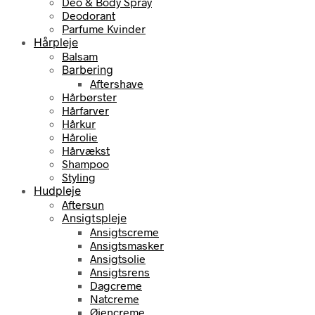
Deo & Body Spray
Deodorant
Parfume Kvinder
Hårpleje
Balsam
Barbering
Aftershave
Hårbørster
Hårfarver
Hårkur
Hårolie
Hårvækst
Shampoo
Styling
Hudpleje
Aftersun
Ansigtspleje
Ansigtscreme
Ansigtsmasker
Ansigtsolie
Ansigtsrens
Dagcreme
Natcreme
Øjencreme