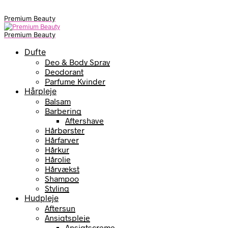
Premium Beauty
Premium Beauty
Dufte
Deo & Body Spray
Deodorant
Parfume Kvinder
Hårpleje
Balsam
Barbering
Aftershave
Hårbørster
Hårfarver
Hårkur
Hårolie
Hårvækst
Shampoo
Styling
Hudpleje
Aftersun
Ansigtspleje
Ansigtscreme