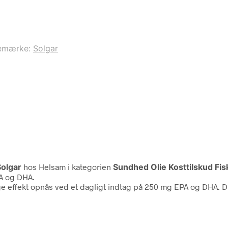
emærke:
Solgar
Solgar
hos Helsam i kategorien
Sundhed Olie Kosttilskud Fi
PA og DHA.
ge effekt opnås ved et dagligt indtag på 250 mg EPA og DHA. DH