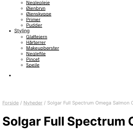
Neglepleje
Øjenbryn
Øjenskygge
Primer
Pudder
Styling
Glattejern
Hårtørrer
Makeupbørster
Neglefile
Pincet
Spejle
Forside
/
Nyheder
/
Solgar Full Spectrum Omega Salmon O
Solgar Full Spectrum