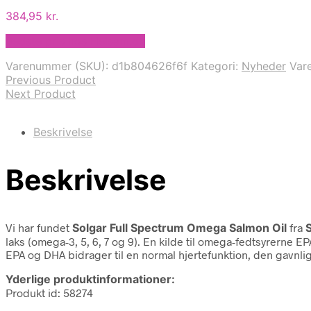
384,95
kr.
Bedste pris hos Helsam.dk
Varenummer (SKU):
d1b804626f6f
Kategori:
Nyheder
Var
Previous Product
Next Product
Beskrivelse
Beskrivelse
Vi har fundet
Solgar Full Spectrum Omega Salmon Oil
fra
laks (omega-3, 5, 6, 7 og 9). En kilde til omega-fedtsyrerne E
EPA og DHA bidrager til en normal hjertefunktion, den gavnli
Yderlige produktinformationer:
Produkt id: 58274