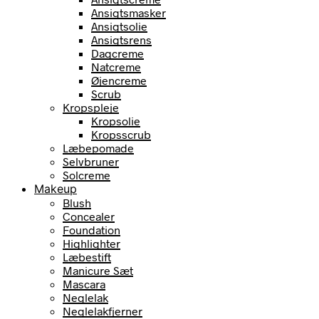
Ansigtsmasker
Ansigtsolie
Ansigtsrens
Dagcreme
Natcreme
Øjencreme
Scrub
Kropspleje
Kropsolie
Kropsscrub
Læbepomade
Selvbruner
Solcreme
Makeup
Blush
Concealer
Foundation
Highlighter
Læbestift
Manicure Sæt
Mascara
Neglelak
Neglelakfjerner