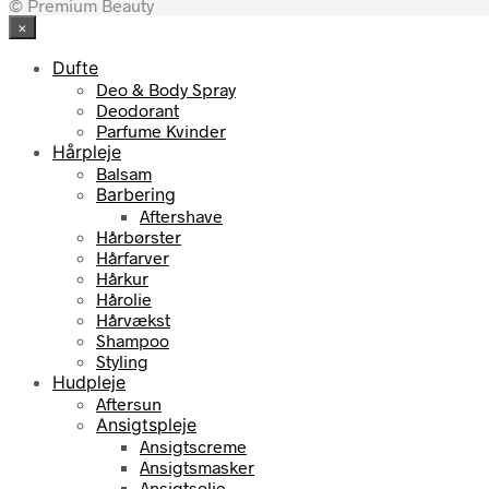
© Premium Beauty
×
Dufte
Deo & Body Spray
Deodorant
Parfume Kvinder
Hårpleje
Balsam
Barbering
Aftershave
Hårbørster
Hårfarver
Hårkur
Hårolie
Hårvækst
Shampoo
Styling
Hudpleje
Aftersun
Ansigtspleje
Ansigtscreme
Ansigtsmasker
Ansigtsolie