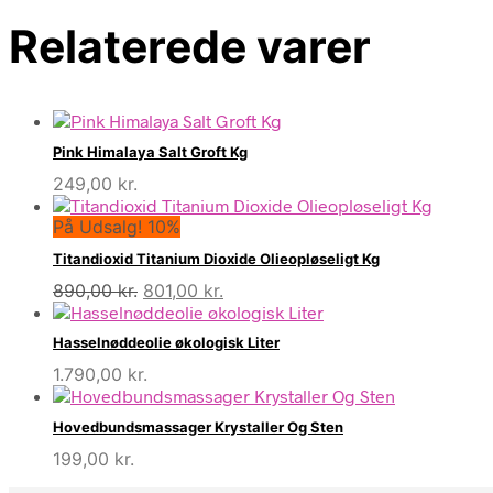
Relaterede varer
Pink Himalaya Salt Groft Kg
249,00
kr.
På Udsalg! 10%
Titandioxid Titanium Dioxide Olieopløseligt Kg
Den
Den
890,00
kr.
801,00
kr.
oprindelige
aktuelle
pris
pris
Hasselnøddeolie økologisk Liter
var:
er:
1.790,00
kr.
890,00 kr..
801,00 kr..
Hovedbundsmassager Krystaller Og Sten
199,00
kr.