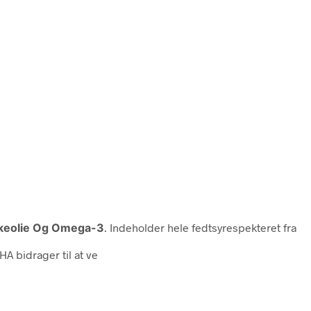
skeolie Og Omega-3
. Indeholder hele fedtsyrespekteret fra
A bidrager til at ve