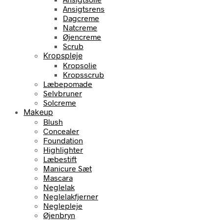
Ansigtsrens
Dagcreme
Natcreme
Øjencreme
Scrub
Kropspleje
Kropsolie
Kropsscrub
Læbepomade
Selvbruner
Solcreme
Makeup
Blush
Concealer
Foundation
Highlighter
Læbestift
Manicure Sæt
Mascara
Neglelak
Neglelakfjerner
Neglepleje
Øjenbryn