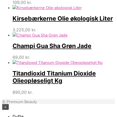
109,00
kr.
Kirsebærkerne Olie økologisk Liter
3.225,00
kr.
Champi Gua Sha Grøn Jade
69,00
kr.
Titandioxid Titanium Dioxide
Olieopløseligt Kg
890,00
kr.
© Premium Beauty
×
Dufte