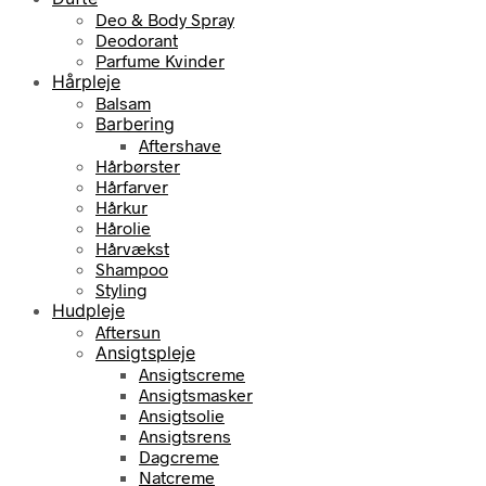
Deo & Body Spray
Deodorant
Parfume Kvinder
Hårpleje
Balsam
Barbering
Aftershave
Hårbørster
Hårfarver
Hårkur
Hårolie
Hårvækst
Shampoo
Styling
Hudpleje
Aftersun
Ansigtspleje
Ansigtscreme
Ansigtsmasker
Ansigtsolie
Ansigtsrens
Dagcreme
Natcreme