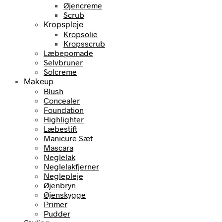
Øjencreme
Scrub
Kropspleje
Kropsolie
Kropsscrub
Læbepomade
Selvbruner
Solcreme
Makeup
Blush
Concealer
Foundation
Highlighter
Læbestift
Manicure Sæt
Mascara
Neglelak
Neglelakfjerner
Neglepleje
Øjenbryn
Øjenskygge
Primer
Pudder