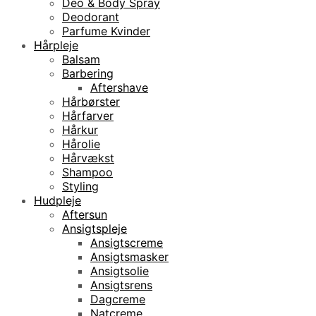
Deo & Body Spray
Deodorant
Parfume Kvinder
Hårpleje
Balsam
Barbering
Aftershave
Hårbørster
Hårfarver
Hårkur
Hårolie
Hårvækst
Shampoo
Styling
Hudpleje
Aftersun
Ansigtspleje
Ansigtscreme
Ansigtsmasker
Ansigtsolie
Ansigtsrens
Dagcreme
Natcreme