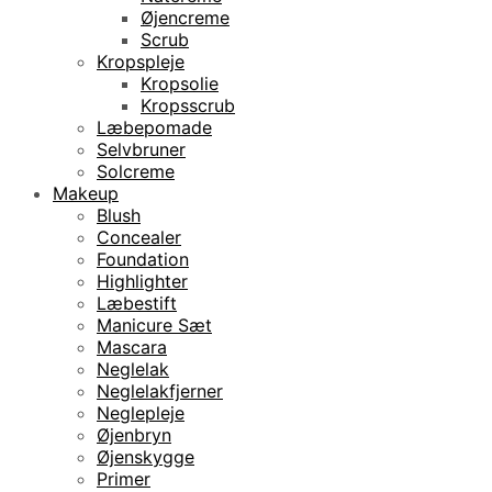
Øjencreme
Scrub
Kropspleje
Kropsolie
Kropsscrub
Læbepomade
Selvbruner
Solcreme
Makeup
Blush
Concealer
Foundation
Highlighter
Læbestift
Manicure Sæt
Mascara
Neglelak
Neglelakfjerner
Neglepleje
Øjenbryn
Øjenskygge
Primer