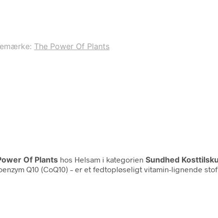
remærke:
The Power Of Plants
Power Of Plants
hos Helsam i kategorien
Sundhed Kosttilsk
nzym Q10 (CoQ10) – er et fedtopløseligt vitamin-lignende stof 