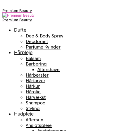
Premium Beauty
Premium Beauty
Dufte
Deo & Body Spray
Deodorant
Parfume Kvinder
Hårpleje
Balsam
Barbering
Aftershave
Hårbørster
Hårfarver
Hårkur
Hårolie
Hårvækst
Shampoo
Styling
Hudpleje
Aftersun
Ansigtspleje
Ansigtscreme