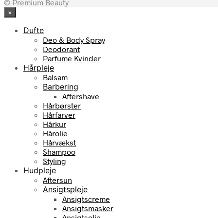
© Premium Beauty
×
Dufte
Deo & Body Spray
Deodorant
Parfume Kvinder
Hårpleje
Balsam
Barbering
Aftershave
Hårbørster
Hårfarver
Hårkur
Hårolie
Hårvækst
Shampoo
Styling
Hudpleje
Aftersun
Ansigtspleje
Ansigtscreme
Ansigtsmasker
Ansigtsolie