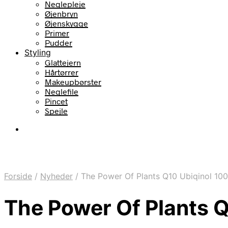
Neglepleje
Øjenbryn
Øjenskygge
Primer
Pudder
Styling
Glattejern
Hårtørrer
Makeupbørster
Neglefile
Pincet
Spejle
Forside
/
Nyheder
/
The Power Of Plants Q10 Ubiqinol 10
The Power Of Plants 