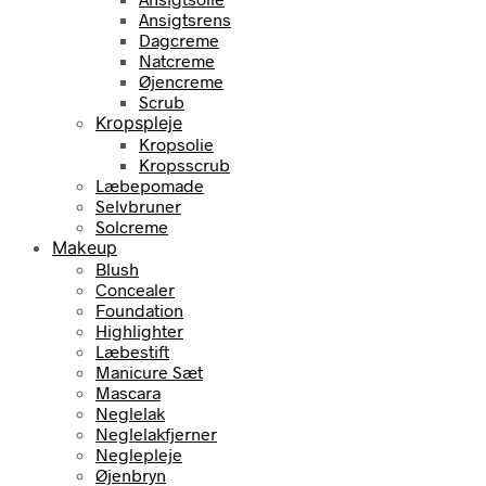
Ansigtsrens
Dagcreme
Natcreme
Øjencreme
Scrub
Kropspleje
Kropsolie
Kropsscrub
Læbepomade
Selvbruner
Solcreme
Makeup
Blush
Concealer
Foundation
Highlighter
Læbestift
Manicure Sæt
Mascara
Neglelak
Neglelakfjerner
Neglepleje
Øjenbryn