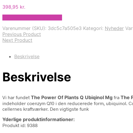
398,95
kr.
Bedste pris hos Helsam.dk
Varenummer (SKU):
3dc5c7a505e3
Kategori:
Nyheder
Va
Previous Product
Next Product
Beskrivelse
Beskrivelse
Vi har fundet
The Power Of Plants Q Ubiqinol Mg
fra
The 
indeholder coenzym Q10 i den reducerede form, ubiquinol. Coe
cellernes kraftværker. Den vigtigste funk
Yderlige produktinformationer:
Produkt id: 9388