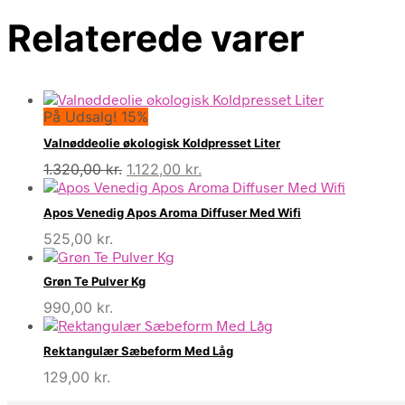
Relaterede varer
På Udsalg! 15%
Valnøddeolie økologisk Koldpresset Liter
Den
Den
1.320,00
kr.
1.122,00
kr.
oprindelige
aktuelle
pris
pris
Apos Venedig Apos Aroma Diffuser Med Wifi
var:
er:
525,00
kr.
1.320,00 kr..
1.122,00 kr..
Grøn Te Pulver Kg
990,00
kr.
Rektangulær Sæbeform Med Låg
129,00
kr.