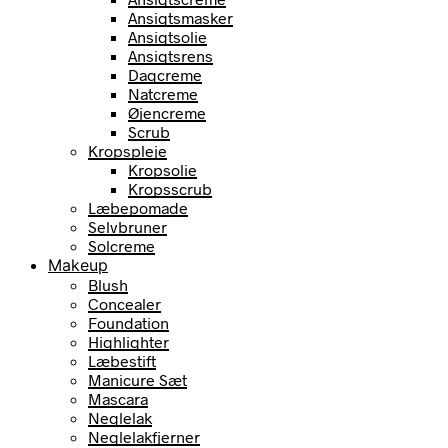
Ansigtsmasker
Ansigtsolie
Ansigtsrens
Dagcreme
Natcreme
Øjencreme
Scrub
Kropspleje
Kropsolie
Kropsscrub
Læbepomade
Selvbruner
Solcreme
Makeup
Blush
Concealer
Foundation
Highlighter
Læbestift
Manicure Sæt
Mascara
Neglelak
Neglelakfjerner