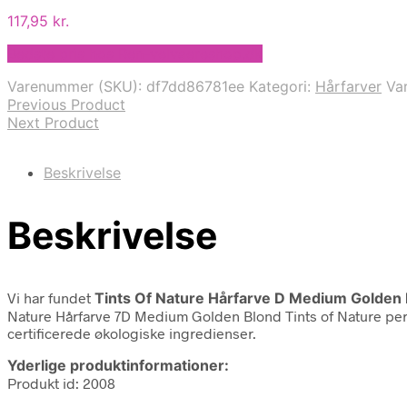
117,95
kr.
Bedste pris hos Ren-velvaereshop.dk
Varenummer (SKU):
df7dd86781ee
Kategori:
Hårfarver
Va
Previous Product
Next Product
Beskrivelse
Beskrivelse
Vi har fundet
Tints Of Nature Hårfarve D Medium Golden 
Nature Hårfarve 7D Medium Golden Blond Tints of Nature per
certificerede økologiske ingredienser.
Yderlige produktinformationer:
Produkt id: 2008