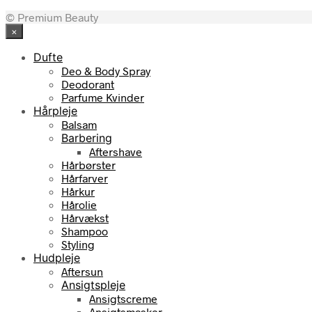
© Premium Beauty
×
Dufte
Deo & Body Spray
Deodorant
Parfume Kvinder
Hårpleje
Balsam
Barbering
Aftershave
Hårbørster
Hårfarver
Hårkur
Hårolie
Hårvækst
Shampoo
Styling
Hudpleje
Aftersun
Ansigtspleje
Ansigtscreme
Ansigtsmasker