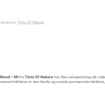
remærke:
Tints Of Nature
Blond – Ml
fra
Tints Of Nature
hos Ren-velvaereshop.dk i ka
manent hårfarve er den første og eneste permanente hårfarve, 