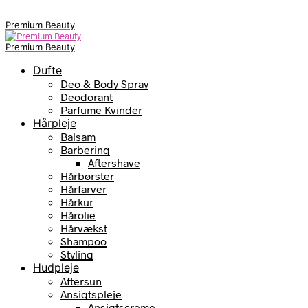
Premium Beauty
Premium Beauty
Dufte
Deo & Body Spray
Deodorant
Parfume Kvinder
Hårpleje
Balsam
Barbering
Aftershave
Hårbørster
Hårfarver
Hårkur
Hårolie
Hårvækst
Shampoo
Styling
Hudpleje
Aftersun
Ansigtspleje
Ansigtscreme