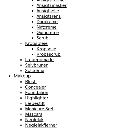
Ansigtsmasker
Ansigtsolie
Ansigtsrens
Dagcreme
Natcreme
Øjencreme
Scrub
Kropspleje
Kropsolie
Kropsscrub
Læbepomade
Selvbruner
Solcreme
Makeup
Blush
Concealer
Foundation
Highlighter
Læbestift
Manicure Sæt
Mascara
Neglelak
Neglelakfjerner