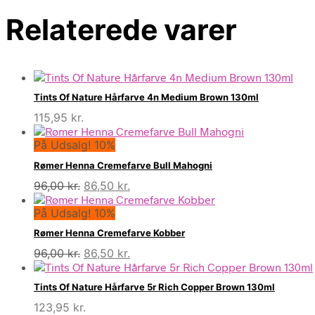
Relaterede varer
Tints Of Nature Hårfarve 4n Medium Brown 130ml
115,95
kr.
På Udsalg! 10%
Rømer Henna Cremefarve Bull Mahogni
Den
Den
96,00
kr.
86,50
kr.
oprindelige
aktuelle
På Udsalg! 10%
pris
pris
var:
er:
Rømer Henna Cremefarve Kobber
96,00 kr..
86,50 kr..
Den
Den
96,00
kr.
86,50
kr.
oprindelige
aktuelle
pris
pris
Tints Of Nature Hårfarve 5r Rich Copper Brown 130ml
var:
er:
123,95
kr.
96,00 kr..
86,50 kr..