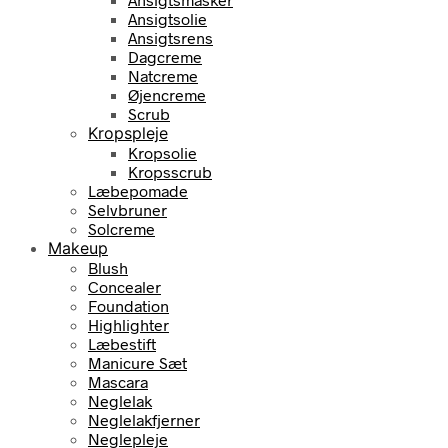
Ansigtsolie
Ansigtsrens
Dagcreme
Natcreme
Øjencreme
Scrub
Kropspleje
Kropsolie
Kropsscrub
Læbepomade
Selvbruner
Solcreme
Makeup
Blush
Concealer
Foundation
Highlighter
Læbestift
Manicure Sæt
Mascara
Neglelak
Neglelakfjerner
Neglepleje