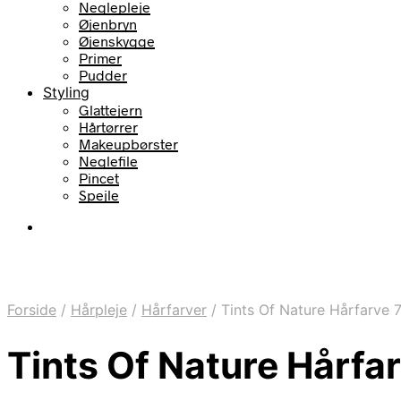
Neglepleje
Øjenbryn
Øjenskygge
Primer
Pudder
Styling
Glattejern
Hårtørrer
Makeupbørster
Neglefile
Pincet
Spejle
Forside
/
Hårpleje
/
Hårfarver
/
Tints Of Nature Hårfarve
Tints Of Nature Hårf