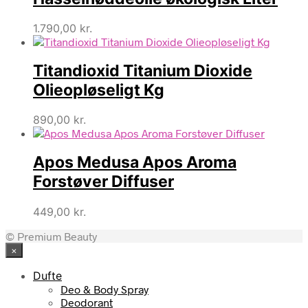
1.790,00
kr.
Titandioxid Titanium Dioxide
Olieopløseligt Kg
890,00
kr.
Apos Medusa Apos Aroma
Forstøver Diffuser
449,00
kr.
© Premium Beauty
×
Dufte
Deo & Body Spray
Deodorant