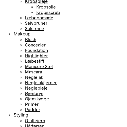
Kropspleje
Kropsolie
Kropsscrub
Læbepomade
Selvbruner
Solcreme
Makeup
Blush
Concealer
Foundation
Highlighter
Læbestift
Manicure Sæt
Mascara
Neglelak
Neglelakfjerner
Neglepleje
Øjenbryn
Øjenskygge
Primer
Pudder
Styling
Glattejern
Hårtørrer