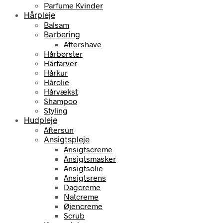
Parfume Kvinder
Hårpleje
Balsam
Barbering
Aftershave
Hårbørster
Hårfarver
Hårkur
Hårolie
Hårvækst
Shampoo
Styling
Hudpleje
Aftersun
Ansigtspleje
Ansigtscreme
Ansigtsmasker
Ansigtsolie
Ansigtsrens
Dagcreme
Natcreme
Øjencreme
Scrub