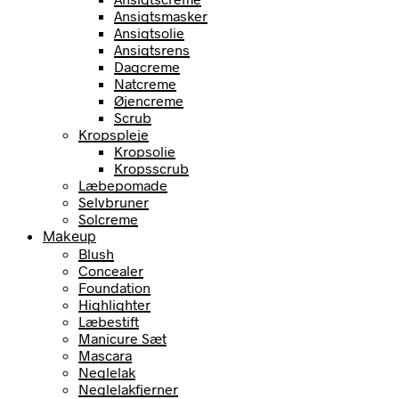
Ansigtsmasker
Ansigtsolie
Ansigtsrens
Dagcreme
Natcreme
Øjencreme
Scrub
Kropspleje
Kropsolie
Kropsscrub
Læbepomade
Selvbruner
Solcreme
Makeup
Blush
Concealer
Foundation
Highlighter
Læbestift
Manicure Sæt
Mascara
Neglelak
Neglelakfjerner