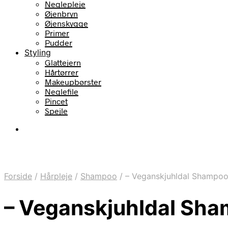
Neglepleje
Øjenbryn
Øjenskygge
Primer
Pudder
Styling
Glattejern
Hårtørrer
Makeupbørster
Neglefile
Pincet
Spejle
Forside
/
Hårpleje
/
Shampoo
/
– Veganskjuhldal Shampoo
– Veganskjuhldal Sha