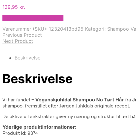
129,95
kr.
Bedste pris hos Helsam.dk
Varenummer (SKU):
12320413bd95
Kategori:
Shampoo
V
Previous Product
Next Product
Beskrivelse
Beskrivelse
Vi har fundet
– Veganskjuhldal Shampoo No Tørt Hår
fra
J
shampoo, fremstillet efter Jørgen Juhldals originale recept.
De aktive urteekstrakter giver ny næring og struktur til tørt h
Yderlige produktinformationer:
Produkt id: 9374