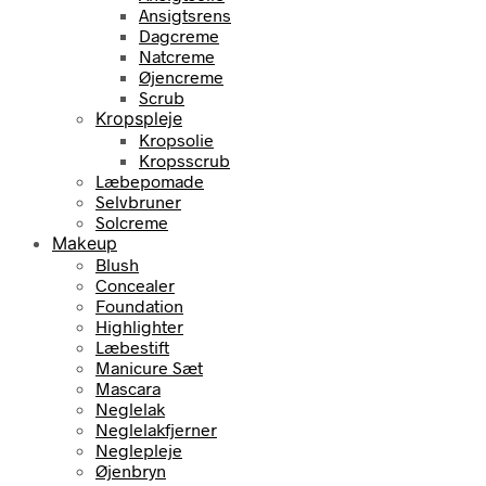
Ansigtsrens
Dagcreme
Natcreme
Øjencreme
Scrub
Kropspleje
Kropsolie
Kropsscrub
Læbepomade
Selvbruner
Solcreme
Makeup
Blush
Concealer
Foundation
Highlighter
Læbestift
Manicure Sæt
Mascara
Neglelak
Neglelakfjerner
Neglepleje
Øjenbryn