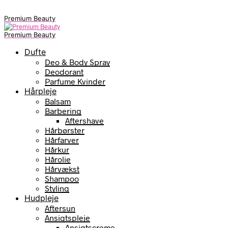
Premium Beauty
Premium Beauty
Dufte
Deo & Body Spray
Deodorant
Parfume Kvinder
Hårpleje
Balsam
Barbering
Aftershave
Hårbørster
Hårfarver
Hårkur
Hårolie
Hårvækst
Shampoo
Styling
Hudpleje
Aftersun
Ansigtspleje
Ansigtscreme