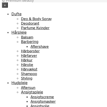
© Premium Beauty
×
Dufte
Deo & Body Spray
Deodorant
Parfume Kvinder
Hårpleje
Balsam
Barbering
Aftershave
Hårbørster
Hårfarver
Hårkur
Hårolie
Hårvækst
Shampoo
Styling
Hudpleje
Aftersun
Ansigtspleje
Ansigtscreme
Ansigtsmasker
Ansigtsolie