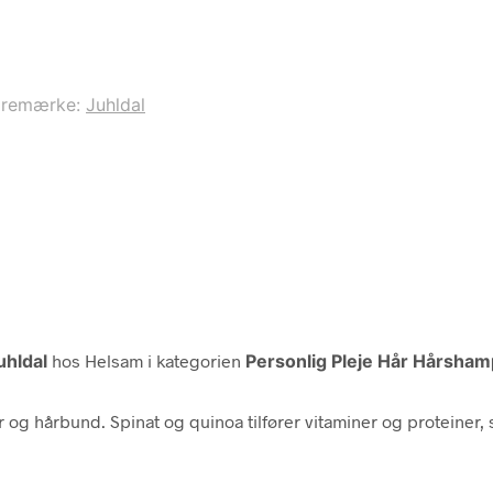
aremærke:
Juhldal
uhldal
hos Helsam i kategorien
Personlig Pleje Hår Hårsha
år og hårbund. Spinat og quinoa tilfører vitaminer og proteiner, s