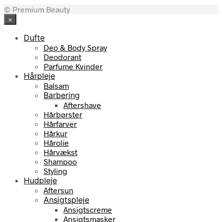
© Premium Beauty
×
Dufte
Deo & Body Spray
Deodorant
Parfume Kvinder
Hårpleje
Balsam
Barbering
Aftershave
Hårbørster
Hårfarver
Hårkur
Hårolie
Hårvækst
Shampoo
Styling
Hudpleje
Aftersun
Ansigtspleje
Ansigtscreme
Ansigtsmasker