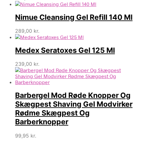
Nimue Cleansing Gel Refill 140 Ml
289,00
kr.
Medex Seratoxes Gel 125 Ml
239,00
kr.
Barbergel Mod Røde Knopper Og
Skægpest Shaving Gel Modvirker
Rødme Skægpest Og
Barberknopper
99,95
kr.