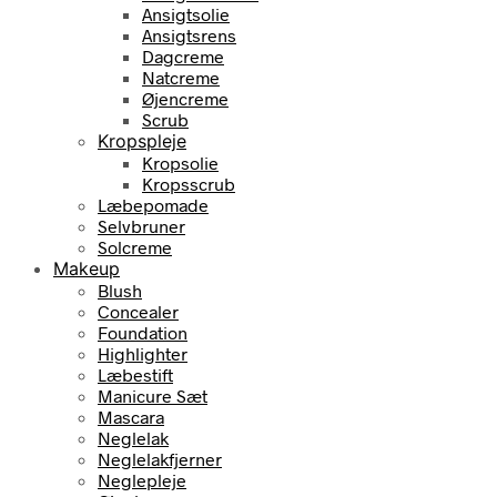
Ansigtsolie
Ansigtsrens
Dagcreme
Natcreme
Øjencreme
Scrub
Kropspleje
Kropsolie
Kropsscrub
Læbepomade
Selvbruner
Solcreme
Makeup
Blush
Concealer
Foundation
Highlighter
Læbestift
Manicure Sæt
Mascara
Neglelak
Neglelakfjerner
Neglepleje