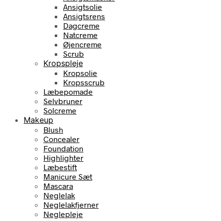
Ansigtsolie
Ansigtsrens
Dagcreme
Natcreme
Øjencreme
Scrub
Kropspleje
Kropsolie
Kropsscrub
Læbepomade
Selvbruner
Solcreme
Makeup
Blush
Concealer
Foundation
Highlighter
Læbestift
Manicure Sæt
Mascara
Neglelak
Neglelakfjerner
Neglepleje