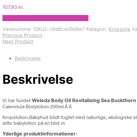
107,93
kr.
Bedste pris hos Ren-velvaereshop.dk
Varenummer (SKU):
c8d8c4d9d8e7
Kategori:
Kropsolie
V
Previous Product
Next Product
Beskrivelse
Beskrivelse
Vi har fundet
Weleda Body Oil Revitalising Sea Buckthorn
Calendula Bodylotion 200ml.Â Â
Kropslotion.Babyhud blidt fugtet med naturlige, økologiske ek
lette babylotion på en blid m
Yderlige produktinformationer: