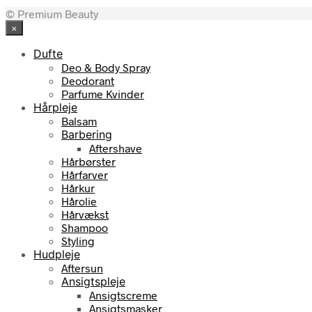
© Premium Beauty
×
Dufte
Deo & Body Spray
Deodorant
Parfume Kvinder
Hårpleje
Balsam
Barbering
Aftershave
Hårbørster
Hårfarver
Hårkur
Hårolie
Hårvækst
Shampoo
Styling
Hudpleje
Aftersun
Ansigtspleje
Ansigtscreme
Ansigtsmasker