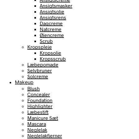
Ansigtsmasker
Ansigtsolie
Ansigtsrens
Dagcreme
Natcreme
Øjencreme
Scrub
Kropspleje
Kropsolie
Kropsscrub
Læbepomade
Selvbruner
Solcreme
Makeup
Blush
Concealer
Foundation
Highlighter
Læbestift
Manicure Sæt
Mascara
Neglelak
Neglelakfjerner