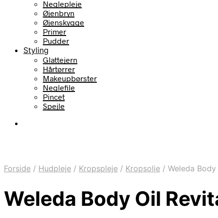
Neglepleje
Øjenbryn
Øjenskygge
Primer
Pudder
Styling
Glattejern
Hårtørrer
Makeupbørster
Neglefile
Pincet
Spejle
Forside
/
Hudpleje
/
Kropspleje
/
Kropsolie
/
Weleda Body O
Weleda Body Oil Revit