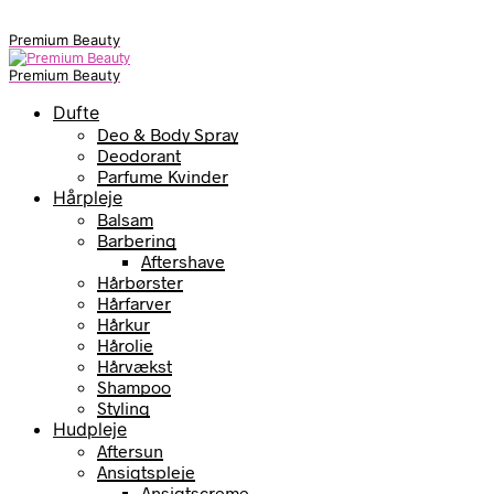
Premium Beauty
Premium Beauty
Dufte
Deo & Body Spray
Deodorant
Parfume Kvinder
Hårpleje
Balsam
Barbering
Aftershave
Hårbørster
Hårfarver
Hårkur
Hårolie
Hårvækst
Shampoo
Styling
Hudpleje
Aftersun
Ansigtspleje
Ansigtscreme