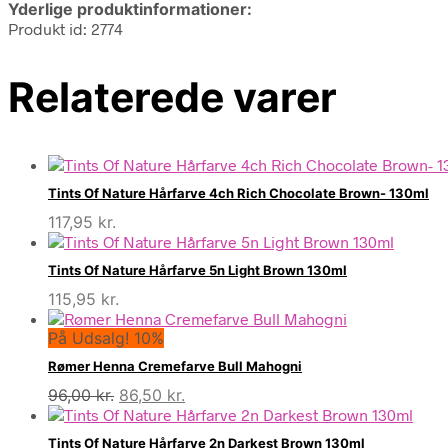
Yderlige produktinformationer:
Produkt id: 2774
Relaterede varer
Tints Of Nature Hårfarve 4ch Rich Chocolate Brown- 130ml
117,95
kr.
Tints Of Nature Hårfarve 5n Light Brown 130ml
115,95
kr.
På Udsalg! 10%
Rømer Henna Cremefarve Bull Mahogni
Den
Den
96,00
kr.
86,50
kr.
oprindelige
aktuelle
pris
pris
Tints Of Nature Hårfarve 2n Darkest Brown 130ml