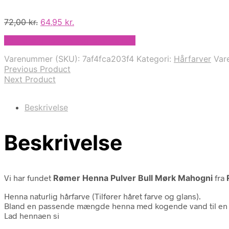
Den
Den
72,00
kr.
64,95
kr.
oprindelige
aktuelle
På Udsalg hos Helsegrossisten.dk
pris
pris
var:
er:
Varenummer (SKU):
7af4fca203f4
Kategori:
Hårfarver
Var
72,00 kr..
64,95 kr..
Previous Product
Next Product
Beskrivelse
Beskrivelse
Vi har fundet
Rømer Henna Pulver Bull Mørk Mahogni
fra
Henna naturlig hårfarve (Tilfører håret farve og glans).
Bland en passende mængde henna med kogende vand til en tyk 
Lad hennaen si