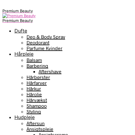
Premium Beauty
Premium Beauty
Dufte
Deo & Body Spray
Deodorant
Parfume Kvinder
Hårpleje
Balsam
Barbering
Aftershave
Hårbørster
Hårfarver
Hårkur
Hårolie
Hårvækst
Shampoo
Styling
Hudpleje
Aftersun
Ansigtspleje
Ansigtscreme