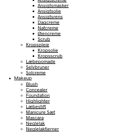
Ansigtsmasker
Ansigtsolie
Ansigtsrens
Dagcreme
Natcreme
Øjencreme
Scrub
Kropspleje
Kropsolie
Kropsscrub
Læbepomade
Selvbruner
Solcreme
Makeup
Blush
Concealer
Foundation
Highlighter
Læbestift
Manicure Sæt
Mascara
Neglelak
Neglelakfjerner