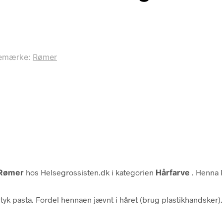
emærke:
Rømer
Rømer
hos Helsegrossisten.dk i kategorien
Hårfarve
. Henna 
pasta. Fordel hennaen jævnt i håret (brug plastikhandsker). D