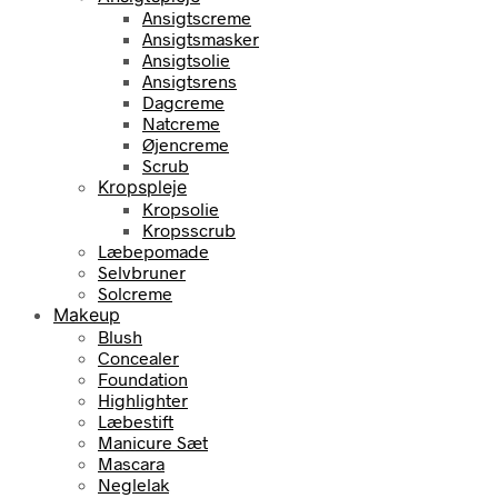
Ansigtscreme
Ansigtsmasker
Ansigtsolie
Ansigtsrens
Dagcreme
Natcreme
Øjencreme
Scrub
Kropspleje
Kropsolie
Kropsscrub
Læbepomade
Selvbruner
Solcreme
Makeup
Blush
Concealer
Foundation
Highlighter
Læbestift
Manicure Sæt
Mascara
Neglelak