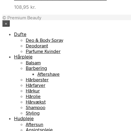
var:
er:
108,95
kr.
96,00 kr..
86,50 kr..
© Premium Beauty
×
Dufte
Deo & Body Spray
Deodorant
Parfume Kvinder
Hårpleje
Balsam
Barbering
Aftershave
Hårbørster
Hårfarver
Hårkur
Hårolie
Hårvækst
Shampoo
Styling
Hudpleje
Aftersun
Ansigtspleje