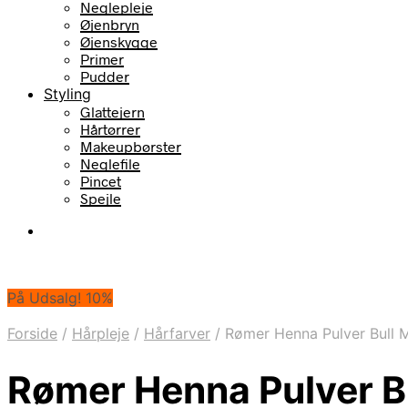
Neglepleje
Øjenbryn
Øjenskygge
Primer
Pudder
Styling
Glattejern
Hårtørrer
Makeupbørster
Neglefile
Pincet
Spejle
På Udsalg! 10%
Forside
/
Hårpleje
/
Hårfarver
/
Rømer Henna Pulver Bull 
Rømer Henna Pulver B